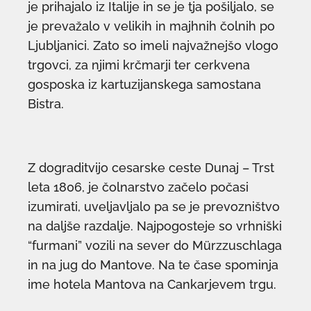
je prihajalo iz Italije in se je tja pošiljalo, se
je prevažalo v velikih in majhnih čolnih po
Ljubljanici. Zato so imeli najvažnejšo vlogo
trgovci, za njimi krčmarji ter cerkvena
gosposka iz kartuzijanskega samostana
Bistra.
Z dograditvijo cesarske ceste Dunaj – Trst
leta 1806, je čolnarstvo začelo počasi
izumirati, uveljavljalo pa se je prevozništvo
na daljše razdalje. Najpogosteje so vrhniški
“furmani” vozili na sever do Mürzzuschlaga
in na jug do Mantove. Na te čase spominja
ime hotela Mantova na Cankarjevem trgu.