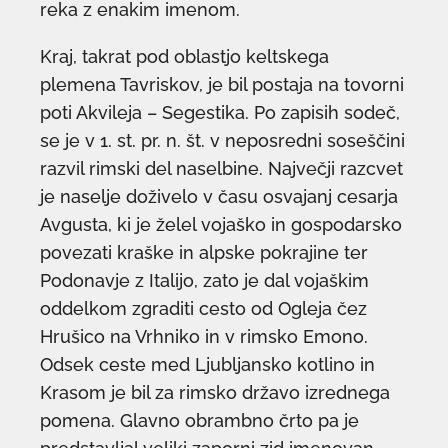
reka z enakim imenom.
Kraj, takrat pod oblastjo keltskega
plemena Tavriskov, je bil postaja na tovorni
poti Akvileja – Segestika. Po zapisih sodeč,
se je v 1. st. pr. n. št. v neposredni soseščini
razvil rimski del naselbine. Največji razcvet
je naselje doživelo v času osvajanj cesarja
Avgusta, ki je želel vojaško in gospodarsko
povezati kraške in alpske pokrajine ter
Podonavje z Italijo, zato je dal vojaškim
oddelkom zgraditi cesto od Ogleja čez
Hrušico na Vrhniko in v rimsko Emono.
Odsek ceste med Ljubljansko kotlino in
Krasom je bil za rimsko državo izrednega
pomena. Glavno obrambno črto pa je