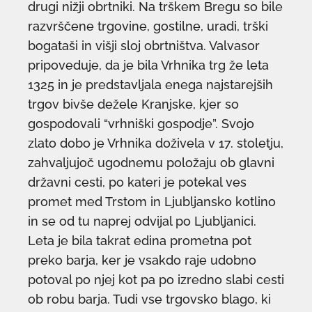
drugi nižji obrtniki. Na trškem Bregu so bile
razvrščene trgovine, gostilne, uradi, trški
bogataši in višji sloj obrtništva. Valvasor
pripoveduje, da je bila Vrhnika trg že leta
1325 in je predstavljala enega najstarejših
trgov bivše dežele Kranjske, kjer so
gospodovali “vrhniški gospodje”. Svojo
zlato dobo je Vrhnika doživela v 17. stoletju,
zahvaljujoč ugodnemu položaju ob glavni
državni cesti, po kateri je potekal ves
promet med Trstom in Ljubljansko kotlino
in se od tu naprej odvijal po Ljubljanici.
Leta je bila takrat edina prometna pot
preko barja, ker je vsakdo raje udobno
potoval po njej kot pa po izredno slabi cesti
ob robu barja. Tudi vse trgovsko blago, ki