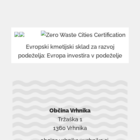
povezava
po
se
se
odpre
od
v
v
Evropski kmetijski sklad za razvoj
novem
n
podeželja: Evropa investira v podeželje
oknu
o
Občina Vrhnika
Tržaška 1
1360 Vrhnika