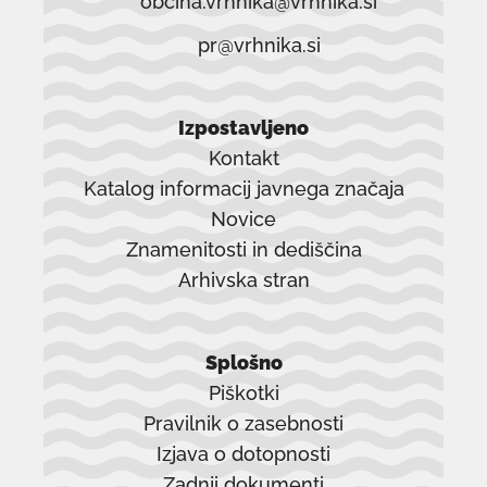
obcina.vrhnika@vrhnika.si
pr@vrhnika.si
Izpostavljeno
Kontakt
Katalog informacij javnega značaja
Novice
Znamenitosti in dediščina
Arhivska stran
povezava
se
Splošno
odpre
Piškotki
v
Pravilnik o zasebnosti
novem
Izjava o dotopnosti
oknu
Zadnji dokumenti