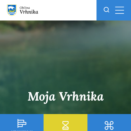
Skoči do osrednje vsebine
Moja Vrhnika