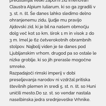
predstavljal veliki zaporni zid imenovan
Claustra Alpium Iuliarum, ki so ga zgradili v
3. st. n. št. Še danes lahko sledimo delno
ohranjenemu zidu, ljudje mu pravijo
Ajdovski zid, ki je bil na našem območju
dolg več kot 10 km, širok 1 m in visok 2 do
3 m. Imel je 62 četverokotnih obrambnih
stolpov. Najbolj viden je še danes pod
Ljubljanskim vrhom, drugod pa so ostale le
nizke groblje, ki so jih prerasle mogočne
smreke.
Razpadajoči rimski imperij v dobi
preseljevanja narodov ni vzdržal pritiska
številnih plemen in sredi 5. st. n. št. so Huni
uničili mesto.Do 12. st. so vendar nastala
naselbinska jedra srednjeveške Vrhnike.