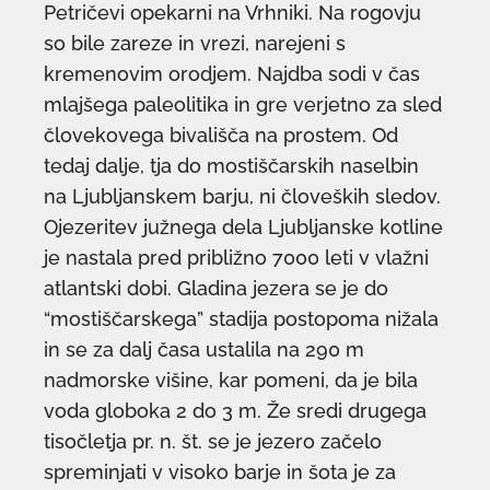
Petričevi opekarni na Vrhniki. Na rogovju
so bile zareze in vrezi, narejeni s
kremenovim orodjem. Najdba sodi v čas
mlajšega paleolitika in gre verjetno za sled
človekovega bivališča na prostem. Od
tedaj dalje, tja do mostiščarskih naselbin
na Ljubljanskem barju, ni človeških sledov.
Ojezeritev južnega dela Ljubljanske kotline
je nastala pred približno 7000 leti v vlažni
atlantski dobi. Gladina jezera se je do
“mostiščarskega” stadija postopoma nižala
in se za dalj časa ustalila na 290 m
nadmorske višine, kar pomeni, da je bila
voda globoka 2 do 3 m. Že sredi drugega
tisočletja pr. n. št. se je jezero začelo
spreminjati v visoko barje in šota je za