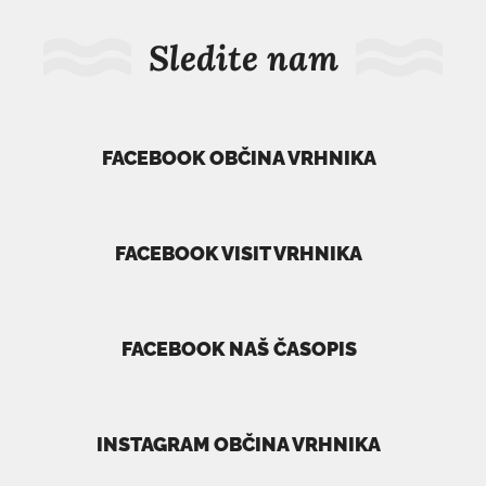
Sledite nam
FACEBOOK OBČINA VRHNIKA
povezava
se
odpre
FACEBOOK VISIT VRHNIKA
v
povezava
novem
se
oknu
odpre
FACEBOOK NAŠ ČASOPIS
v
povezava
novem
se
oknu
odpre
INSTAGRAM OBČINA VRHNIKA
v
povezava
novem
se