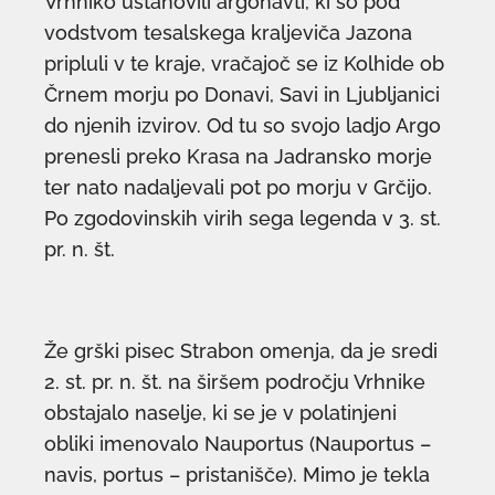
Vrhniko ustanovili argonavti, ki so pod
vodstvom tesalskega kraljeviča Jazona
pripluli v te kraje, vračajoč se iz Kolhide ob
Črnem morju po Donavi, Savi in Ljubljanici
do njenih izvirov. Od tu so svojo ladjo Argo
prenesli preko Krasa na Jadransko morje
ter nato nadaljevali pot po morju v Grčijo.
Po zgodovinskih virih sega legenda v 3. st.
pr. n. št.
Že grški pisec Strabon omenja, da je sredi
2. st. pr. n. št. na širšem področju Vrhnike
obstajalo naselje, ki se je v polatinjeni
obliki imenovalo Nauportus (Nauportus –
navis, portus – pristanišče). Mimo je tekla