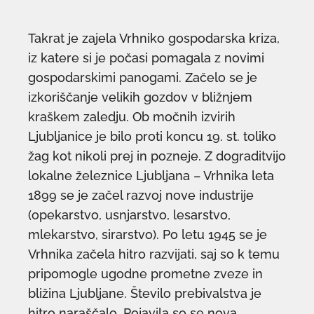
Takrat je zajela Vrhniko gospodarska kriza,
iz katere si je počasi pomagala z novimi
gospodarskimi panogami. Začelo se je
izkoriščanje velikih gozdov v bližnjem
kraškem zaledju. Ob močnih izvirih
Ljubljanice je bilo proti koncu 19. st. toliko
žag kot nikoli prej in pozneje. Z dograditvijo
lokalne železnice Ljubljana – Vrhnika leta
1899 se je začel razvoj nove industrije
(opekarstvo, usnjarstvo, lesarstvo,
mlekarstvo, sirarstvo). Po letu 1945 se je
Vrhnika začela hitro razvijati, saj so k temu
pripomogle ugodne prometne zveze in
bližina Ljubljane. Število prebivalstva je
hitro naraščalo. Pojavila so se nova