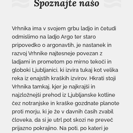
Spoznajte našo
Vrhnika ima v svojem grbu ladjo in četudi
odmislimo na ladjo Argo ter staro
pripovedko o argonavtih, je nastanek in
razvoj Vrhnike najtesneje povezan z
ladjami in prometom po mirno tekoči in
globoki Ljubljanici, ki izvira tukaj kot velika
reka iz enajstih kraških izvirov. Hkrati stoji
Vrhnika tamkaj, kjer je najkrajši in
najzložnejši prehod iz Ljubljanske kotline
čez notranjske in kraške gozdnate planote
proti morju, ki je že v davnih časih zvabil
človeka, da si je utrl pot skozi ne preveč
prijazno pokrajino. Na poti, po kateri je