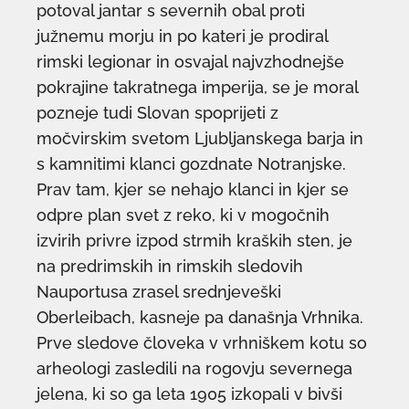
potoval jantar s severnih obal proti
južnemu morju in po kateri je prodiral
rimski legionar in osvajal najvzhodnejše
pokrajine takratnega imperija, se je moral
pozneje tudi Slovan spoprijeti z
močvirskim svetom Ljubljanskega barja in
s kamnitimi klanci gozdnate Notranjske.
Prav tam, kjer se nehajo klanci in kjer se
odpre plan svet z reko, ki v mogočnih
izvirih privre izpod strmih kraških sten, je
na predrimskih in rimskih sledovih
Nauportusa zrasel srednjeveški
Oberleibach, kasneje pa današnja Vrhnika.
Prve sledove človeka v vrhniškem kotu so
arheologi zasledili na rogovju severnega
jelena, ki so ga leta 1905 izkopali v bivši