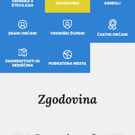
VRHNIKA V
ZGODOVINA
SIMBOLI
ŠTEVILKAH
ZNANI OBČANI
VRHNIŠKI ŽUPANI
ČASTNI OBČANI
ZNAMENITOSTI IN
POBRATENA MESTA
DEDIŠČINA
Zgodovina