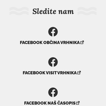
Sledite nam
povezava
FACEBOOK OBČINA VRHNIKA
se
odpre
v
novem
povezava
oknu
FACEBOOK VISIT VRHNIKA
se
odpre
v
novem
povezava
oknu
FACEBOOK NAŠ ČASOPIS