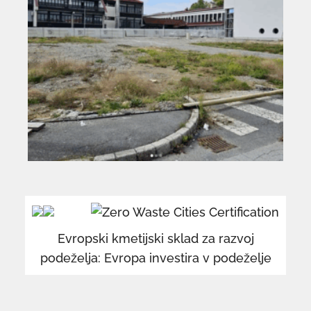
povezava
po
se
se
odpre
od
v
v
Evropski kmetijski sklad za razvoj
novem
n
podeželja: Evropa investira v podeželje
oknu
o