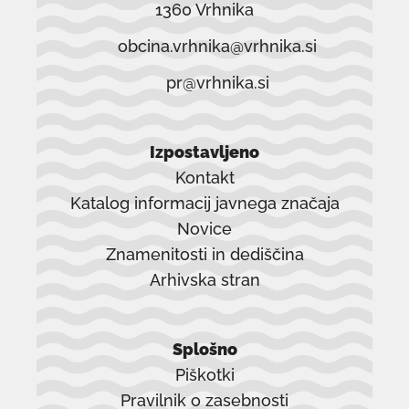
1360 Vrhnika
obcina.vrhnika@vrhnika.si
pr@vrhnika.si
Izpostavljeno
Kontakt
Katalog informacij javnega značaja
Novice
Znamenitosti in dediščina
Arhivska stran
povezava
se
Splošno
odpre
Piškotki
v
Pravilnik o zasebnosti
novem