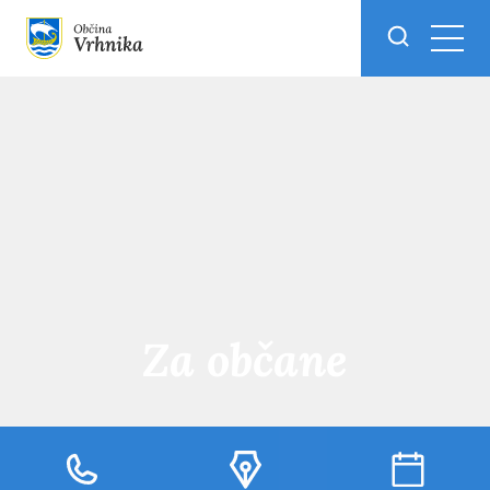
Skoči do osrednje vsebine
Za občane