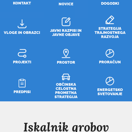
KONTAKT
DOGODKI
NOVICE
STRATEGIJA
JAVNI RAZPISI IN
VLOGE IN OBRAZCI
TRAJNOSTNEGA
JAVNE OBJAVE
RAZVOJA
PROJEKTI
PRORAČUN
PROSTOR
OBČINSKA
CELOSTNA
ENERGETSKO
PREDPISI
PROMETNA
SVETOVANJE
STRATEGIJA
Iskalnik grobov