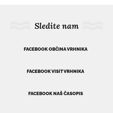
Sledite nam
FACEBOOK OBČINA VRHNIKA
povezava
se
odpre
FACEBOOK VISIT VRHNIKA
v
povezava
novem
se
oknu
odpre
FACEBOOK NAŠ ČASOPIS
v
povezava
novem
se
oknu
odpre