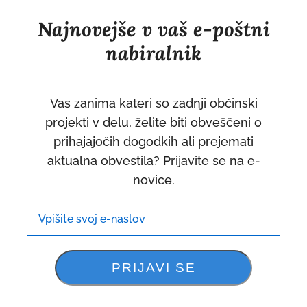
v
Najnovejše v vaš e-poštni
novem
oknu
nabiralnik
Vas zanima kateri so zadnji občinski
projekti v delu, želite biti obveščeni o
prihajajočih dogodkih ali prejemati
aktualna obvestila? Prijavite se na e-
novice.