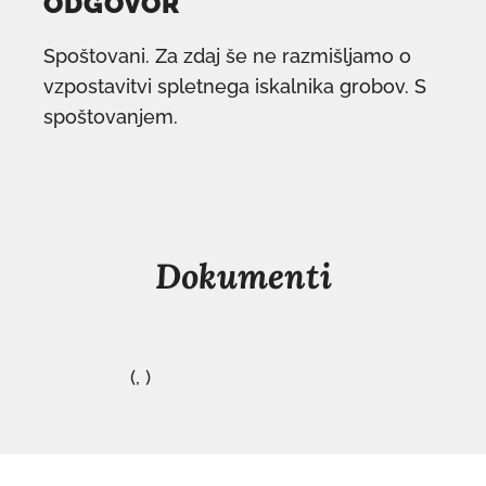
ODGOVOR
Spoštovani. Za zdaj še ne razmišljamo o
vzpostavitvi spletnega iskalnika grobov. S
spoštovanjem.
Dokumenti
(, )
povezava
se
odpre