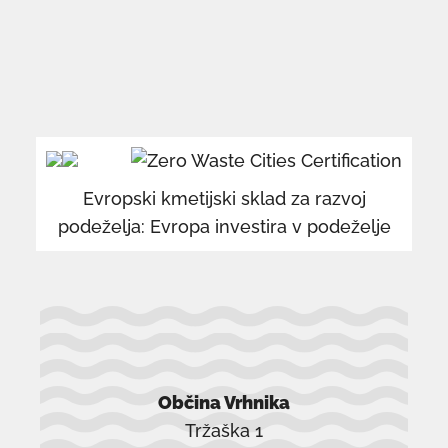
povezava
po
se
se
odpre
od
v
v
Evropski kmetijski sklad za razvoj
novem
n
podeželja: Evropa investira v podeželje
oknu
o
Občina Vrhnika
Tržaška 1