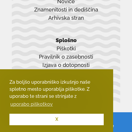
Novice
Znamenitosti in dediščina
Arhivska stran
povezava
se
Splošno
odpre
Piškotki
v
Pravilnik o zasebnosti
novem
Izjava o dotopnosti
oknu
Zadnji dokumenti
Za boljšo uporabniško izkušnjo naše
spletno mesto uporablja piškotke. Z
uporabo te strani se strinjate z
uporabo piškotkov
X
© 2026 - Občina Vrhnika.
Vse pravice