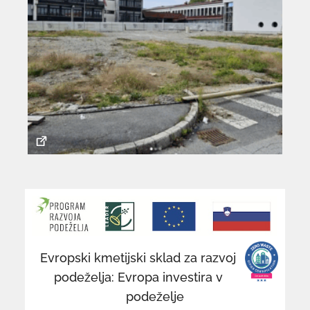
povezava
po
se
se
odpre
od
v
v
novem
n
Evropski kmetijski sklad za razvoj
oknu
o
podeželja: Evropa investira v
podeželje