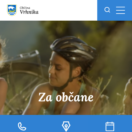
Skoči do osrednje vsebine
Za občane