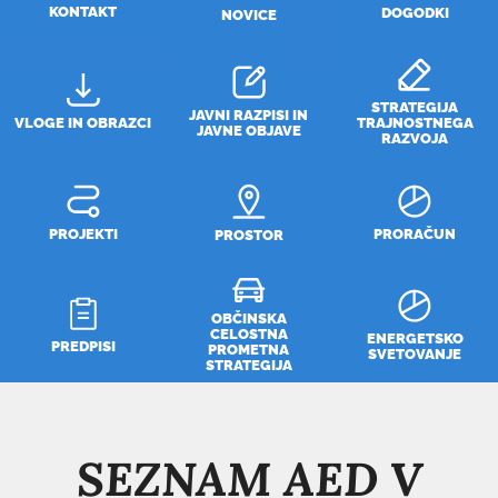
KONTAKT
DOGODKI
NOVICE
STRATEGIJA
JAVNI RAZPISI IN
VLOGE IN OBRAZCI
TRAJNOSTNEGA
JAVNE OBJAVE
RAZVOJA
PROJEKTI
PRORAČUN
PROSTOR
OBČINSKA
CELOSTNA
ENERGETSKO
PREDPISI
PROMETNA
SVETOVANJE
STRATEGIJA
SEZNAM AED V