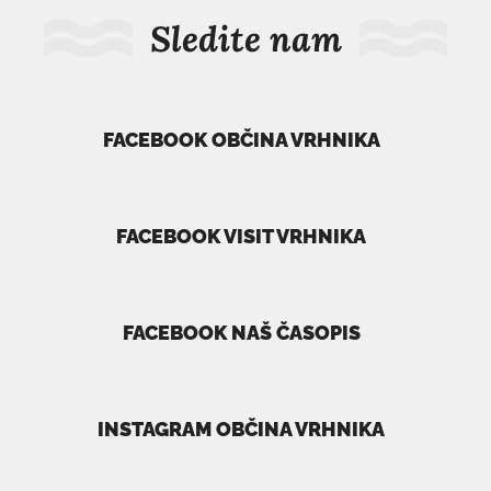
Sledite nam
FACEBOOK OBČINA VRHNIKA
povezava
se
odpre
FACEBOOK VISIT VRHNIKA
v
povezava
novem
se
oknu
odpre
FACEBOOK NAŠ ČASOPIS
v
povezava
novem
se
oknu
odpre
INSTAGRAM OBČINA VRHNIKA
v
povezava
novem
se