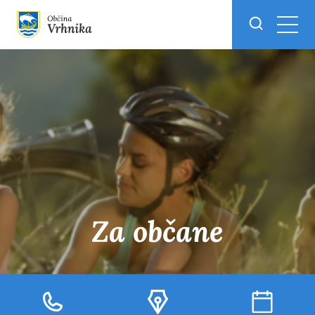
Skoči do osrednje vsebine
Za občane