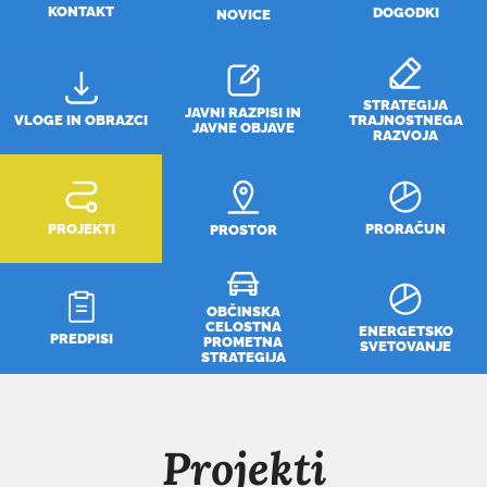
KONTAKT
DOGODKI
NOVICE
STRATEGIJA
JAVNI RAZPISI IN
VLOGE IN OBRAZCI
TRAJNOSTNEGA
JAVNE OBJAVE
RAZVOJA
PROJEKTI
PRORAČUN
PROSTOR
OBČINSKA
CELOSTNA
ENERGETSKO
PREDPISI
PROMETNA
SVETOVANJE
STRATEGIJA
Projekti