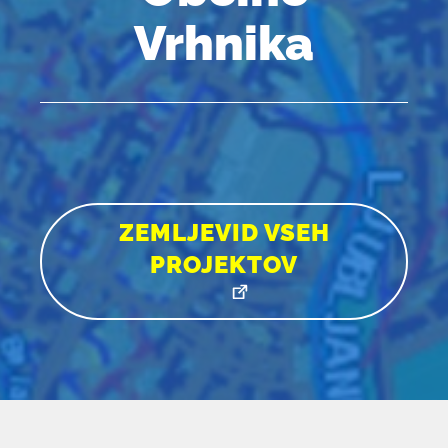
Vrhnika
ZEMLJEVID VSEH
PROJEKTOV
POVEZAVA
SE
ODPRE
V
NOVEM
OKNU