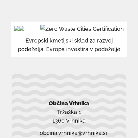
povezava
po
se
se
odpre
od
v
v
Evropski kmetijski sklad za razvoj
novem
n
podeželja: Evropa investira v podeželje
oknu
o
Občina Vrhnika
Tržaška 1
1360 Vrhnika
obcina.vrhnika@vrhnika.si