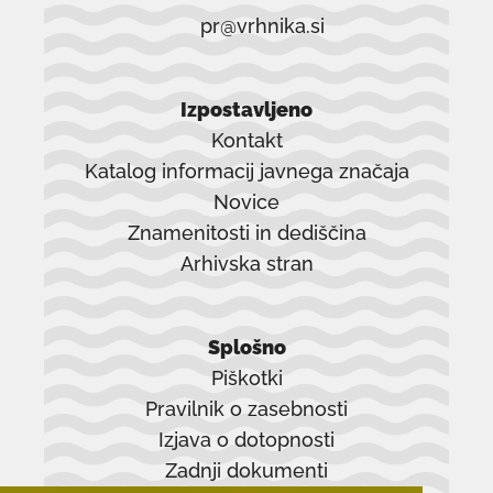
pr@vrhnika.si
Izpostavljeno
Kontakt
Katalog informacij javnega značaja
Novice
Znamenitosti in dediščina
Arhivska stran
povezava
se
Splošno
odpre
Piškotki
v
Pravilnik o zasebnosti
novem
Izjava o dotopnosti
oknu
Zadnji dokumenti