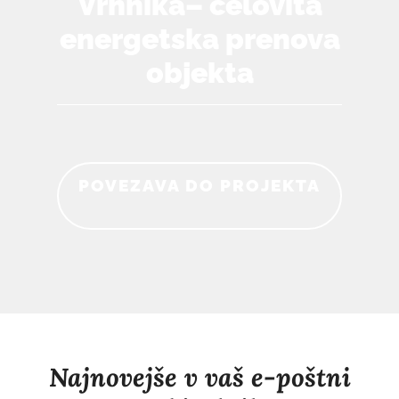
Vrhnika– celovita
energetska prenova
objekta
POVEZAVA DO PROJEKTA
Najnovejše v vaš e-poštni