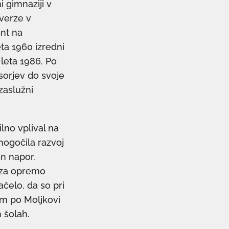
i gimnaziji v
iverze v
ent na
eta 1960 izredni
 leta 1986. Po
sorjev do svoje
zaslužni
ilno vplival na
omogočila razvoj
en napor.
el za opremo
čelo, da so pri
em po Moljkovi
h šolah.