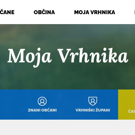
BČANE
OBČINA
MOJA VRHNIKA
Moja Vrhnika
ZNANI OBČANI
VRHNIŠKI ŽUPANI
ČA