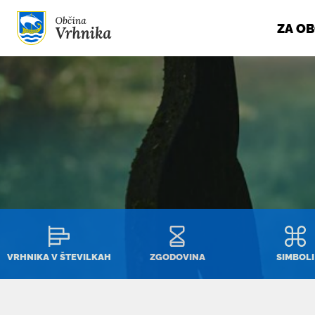
ZA O
Skoči do osrednje vsebine
VRHNIKA V ŠTEVILKAH
ZGODOVINA
SIMBOLI