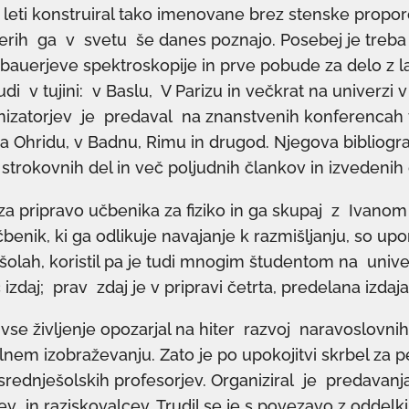
leti konstruiral tako imenovane brez stenske propo
erih ga v svetu še danes poznajo. Posebej je treba
uerjeve spektroskopije in prve pobude za delo z las
udi v tujini: v Baslu, V Parizu in večkrat na univerzi
izatorjev je predaval na znanstvenih konferencah v
a Ohridu, v Badnu, Rimu in drugod. Njegova bibliogra
strokovnih del in več poljudnih člankov in izvedenih 
za pripravo učbenika za fiziko in ga skupaj z Ivan
čbenik, ki ga odlikuje navajanje k razmišljanju, so upo
 šolah, koristil pa je tudi mnogim študentom na univ
izdaj; prav zdaj je v pripravi četrta, predelana izdaja
 vse življenje opozarjal na hiter razvoj naravoslovn
lnem izobraževanju. Zato je po upokojitvi skrbel za
srednješolskih profesorjev. Organiziral je predava
ev in raziskovalcev. Trudil se je s povezavo z oddelki 