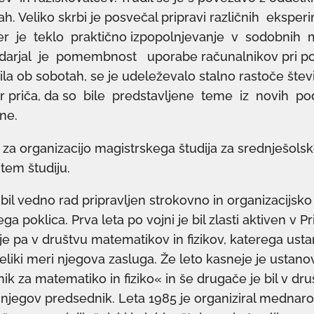
ah. Veliko skrbi je posvečal pripravi različnih ekspe
jer je teklo praktično izpopolnjevanje v sodobnih 
arjal je pomembnost uporabe računalnikov pri po
bila ob sobotah, se je udeleževalo stalno rastoče števi
ar priča, da so bile predstavljene teme iz novih po
ne.
 za organizacijo magistrskega študija za srednješolsk
tem študiju.
 bil vedno rad pripravljen strokovno in organizacijsko
ega poklica. Prva leta po vojni je bil zlasti aktiven v
je pa v društvu matematikov in fizikov, katerega usta
veliki meri njegova zasluga. Že leto kasneje je ustano
ik za matematiko in fiziko« in še drugače je bil v dru
 njegov predsednik. Leta 1985 je organiziral mednaro