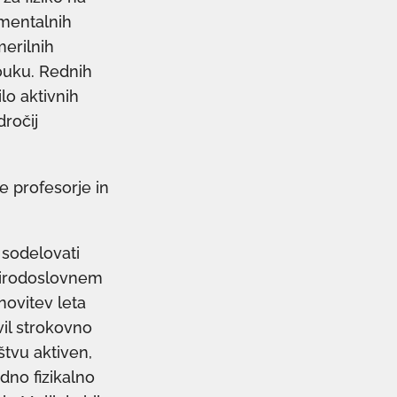
rimentalnih
merilnih
uku. Rednih
lo aktivnih
dročij
e profesorje in
 sodelovati
 Prirodoslovnem
novitev leta
vil strokovno
štvu aktiven,
dno fizikalno