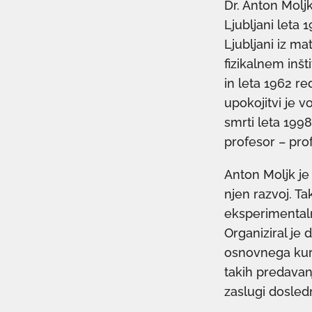
Dr. Anton Moljk 
Ljubljani leta 
Ljubljani iz ma
fizikalnem inšt
in leta 1962 re
upokojitvi je 
smrti leta 1998
profesor – pro
Anton Moljk je 
njen razvoj. Ta
eksperimentalne
Organiziral je 
osnovnega kurz
takih predavan
zaslugi dosledn