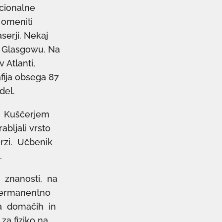
rcionalne
 omeniti
erji. Nekaj
 v Glasgowu. Na
 Atlanti,
fija obsega 87
del.
om Kuščerjem
rabljali vrsto
erzi. Učbenik
.
ih znanosti, na
 permanentno
nja domačih in
za fiziko na