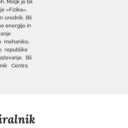
. Moljk je bil
e »Fizika«.
n urednik. Bil
o energijo in
vanje
in mehaniko,
vo republike
aževanje. Bil
ednik Centra
iralnik