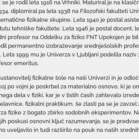
se je rodil leta 1916 na Vrhniki. Maturiral je na klasičn
1934, diplomiral pa leta 1938 na Filozofski fakulteti Un
tematične fizikalne skupine. Leta 1940 je postal asist
itutu tehniške fakultete. Leta 1946 je postal docent, l
dni profesor na Oddelku za fiziko FNT Upokojen je bil
vodil permanentno izobraževanje srednješolskih profe
. Leta 1999 mu je Univerza v Ljubljani podelila naziv 
fesor emeritus.
ustanovitelj fizikalne šole na naši Univerzi in je odloč
koj po vojni je poskrbel za materialno osnovo, ki je 
ga dela v fiziki, kar je v tistih časih zahtevalo izred
delavnice, fizikalni praktikum, še zlasti pa se je zavz
a fizike z bogato zbirko sodobnih eksperimentov. Na
jih poskusi osnovni ključ razumevanja, se je predvs
o uveljavilo in tudi razširilo na pouk na naših sredni