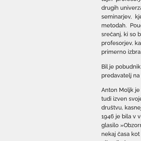
drugih univerz
seminarjev, k
metodah. Poud
srečanj, ki so 
profesorjev, k
primerno izbra
Bil je pobudnik
predavatelj na 
Anton Moljk je
tudi izven svoj
društvu, kasne
1946 je bila v 
glasilo »Obzorn
nekaj časa kot