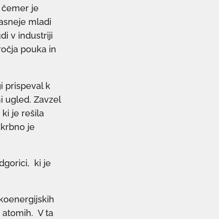
s čemer je
kasneje mladi
i v industriji
ročja pouka in
i prispeval k
i ugled. Zavzel
ki je rešila
skrbno je
gorici, ki je
zkoenergijskih
 atomih. V ta