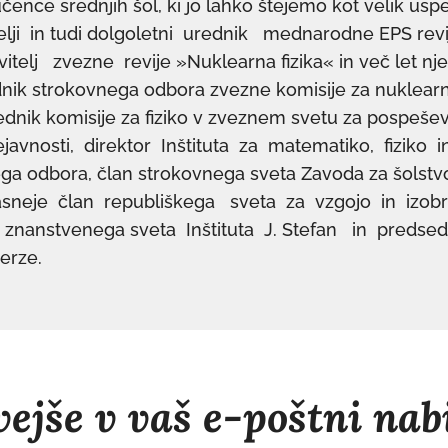
čence srednjih šol, ki jo lahko štejemo kot velik uspeh
lji in tudi dolgoletni urednik mednarodne EPS revij
itelj zvezne revije »Nuklearna fizika« in več let nje
dnik strokovnega odbora zvezne komisije za nuklearn
dnik komisije za fiziko v zveznem svetu za pospeše
avnosti, direktor Inštituta za matematiko, fiziko 
ega odbora, član strokovnega sveta Zavoda za šolst
kasneje član republiškega sveta za vzgojo in izobr
 znanstvenega sveta Inštituta J. Stefan in preds
erze.
ejše v vaš e-poštni nab