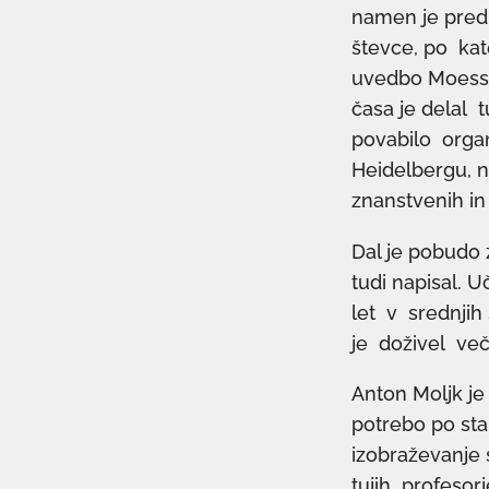
namen je pred 
števce, po kat
uvedbo Moessba
časa je delal t
povabilo organ
Heidelbergu, n
znanstvenih in 
Dal je pobudo 
tudi napisal. U
let v srednjih
je doživel več 
Anton Moljk je
potrebo po sta
izobraževanje 
tujih profesorj