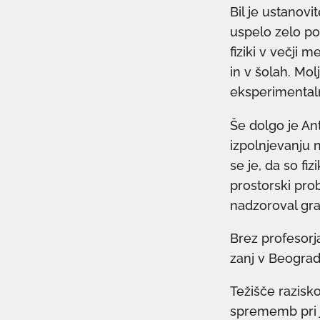
Bil je ustanovi
uspelo zelo po
fiziki v večji m
in v šolah. Mo
eksperimental
Še dolgo je Ant
izpolnjevanju n
se je, da so fi
prostorski prob
nadzoroval grad
Brez profesorja
zanj v Beograd
Težišče razisk
sprememb pri j