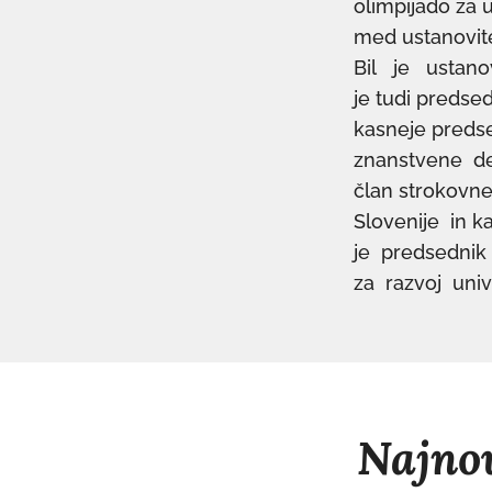
olimpijado za u
med ustanovite
Bil je ustanov
je tudi predse
kasneje predse
znanstvene dej
član strokovn
Slovenije in 
je predsednik
za razvoj univ
Najnov