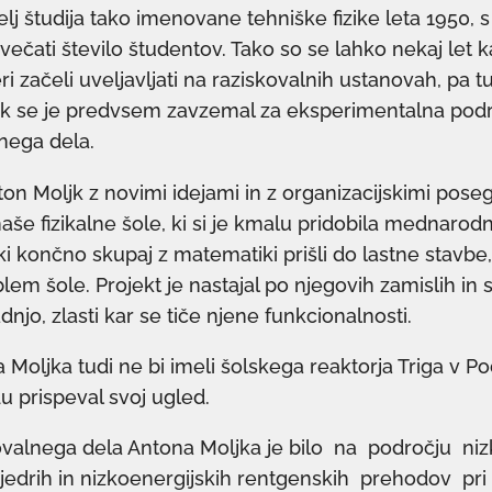
telj študija tako imenovane tehniške fizike leta 1950, 
večati število študentov. Tako so se lahko nekaj let 
eri začeli uveljavljati na raziskovalnih ustanovah, pa tud
ljk se je predvsem zavzemal za eksperimentalna pod
nega dela.
on Moljk z novimi idejami in z organizacijskimi poseg
aše fizikalne šole, ki si je kmalu pridobila mednarodn
ziki končno skupaj z matematiki prišli do lastne stavbe, 
lem šole. Projekt je nastajal po njegovih zamislih in 
njo, zlasti kar se tiče njene funkcionalnosti.
 Moljka tudi ne bi imeli šolskega reaktorja Triga v Pod
u prispeval svoj ugled.
ovalnega dela Antona Moljka je bilo na področju ni
edrih in nizkoenergijskih rentgenskih prehodov pri