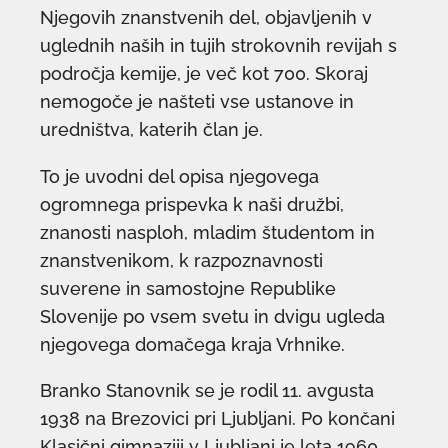
Njegovih znanstvenih del, objavljenih v
uglednih naših in tujih strokovnih revijah s
področja kemije, je več kot 700. Skoraj
nemogoče je našteti vse ustanove in
uredništva, katerih član je.
To je uvodni del opisa njegovega
ogromnega prispevka k naši družbi,
znanosti nasploh, mladim študentom in
znanstvenikom, k razpoznavnosti
suverene in samostojne Republike
Slovenije po vsem svetu in dvigu ugleda
njegovega domačega kraja Vrhnike.
Branko Stanovnik se je rodil 11. avgusta
1938 na Brezovici pri Ljubljani. Po končani
Klasični gimnaziji v Ljubljani je leta 1960