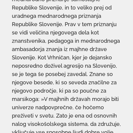
Republike Slovenije, in to veliko prej od
uradnega mednarodnega priznanja
Republike Slovenije. Prav v tem priznanju
se vidi veličina njegovega dela kot
znanstvenika, pedagoga in mednarodnega
ambasadorja znanja iz majhne države
Slovenije. Kot Vrhničan, kjer je dejansko
neposredno doživel agresijo na Slovenijo,
se je tega še posebej zavedal. Znane so
njegove besede, ki so seveda značilne za
njegovo področje, ki pa so poučne za
marsikoga: »V majhnih državah morajo biti
univerze nadpovprečne, če hočemo
preživeti v svetu. Zato je ena od osnovnih
nalog visokošolskega sistema, da združuje,
vključuje vse sposobne ljudi dobre volje