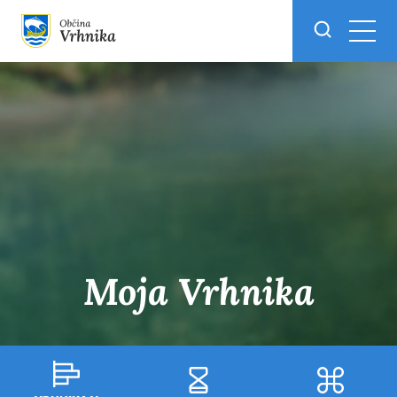
Skoči do osrednje vsebine
Moja Vrhnika