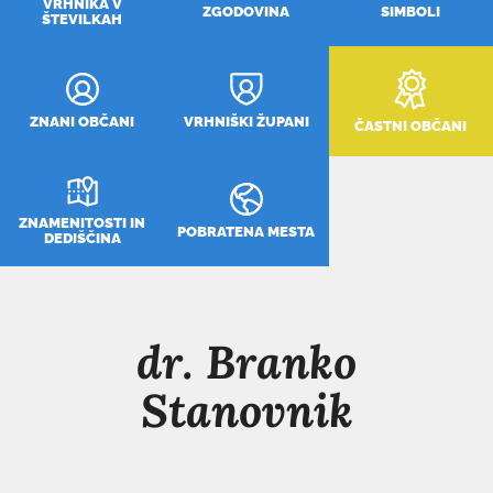
VRHNIKA V
ZGODOVINA
SIMBOLI
ŠTEVILKAH
ZNANI OBČANI
VRHNIŠKI ŽUPANI
ČASTNI OBČANI
ZNAMENITOSTI IN
POBRATENA MESTA
DEDIŠČINA
dr. Branko
Stanovnik