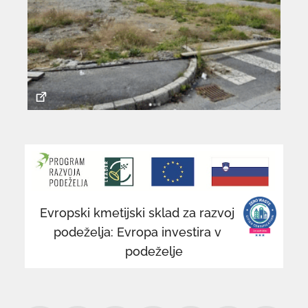
povezava
po
se
se
odpre
od
v
v
novem
n
Evropski kmetijski sklad za razvoj
oknu
o
podeželja: Evropa investira v
podeželje