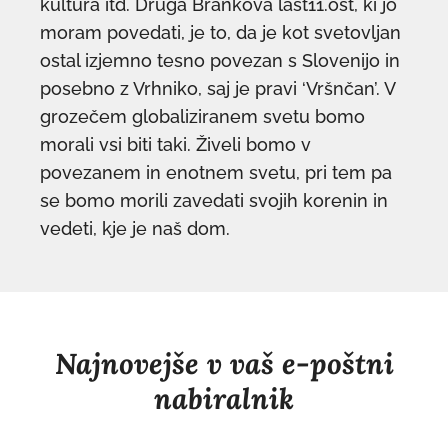
kultura itd. Druga Brankova last11.ost, ki jo
moram povedati, je to, da je kot svetovljan
ostal izjemno tesno povezan s Slovenijo in
posebno z Vrhniko, saj je pravi ‘Vršnčan’. V
grozečem globaliziranem svetu bomo
morali vsi biti taki. Živeli bomo v
povezanem in enotnem svetu, pri tem pa
se bomo morili zavedati svojih korenin in
vedeti, kje je naš dom.
Najnovejše v vaš e-poštni
nabiralnik