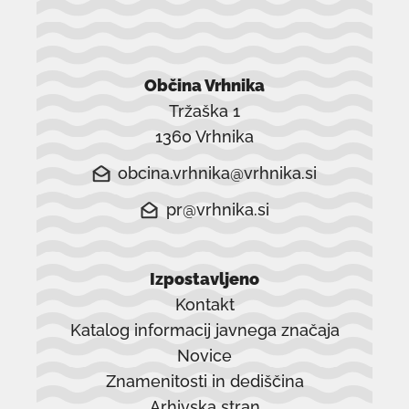
Občina Vrhnika
Tržaška 1
1360 Vrhnika
obcina.vrhnika@vrhnika.si
pr@vrhnika.si
Izpostavljeno
Kontakt
Katalog informacij javnega značaja
Novice
Znamenitosti in dediščina
Arhivska stran