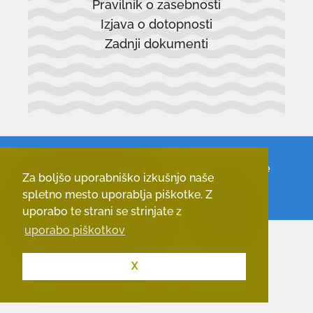
Pravilnik o zasebnosti
novem
Izjava o dotopnosti
oknu
Zadnji dokumenti
© 2026 - Občina Vrhnika.
Vse pravice
Za boljšo uporabniško izkušnjo naše
pridržane.
spletno mesto uporablja piškotke. Z
uporabo te strani se strinjate z
uporabo piškotkov
X