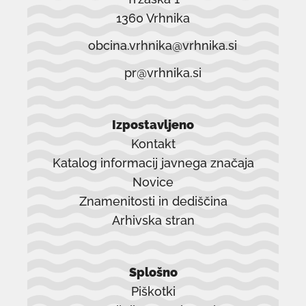
1360 Vrhnika
obcina.vrhnika@vrhnika.si
pr@vrhnika.si
Izpostavljeno
Kontakt
Katalog informacij javnega značaja
Novice
Znamenitosti in dediščina
Arhivska stran
povezava
se
Splošno
odpre
Piškotki
v