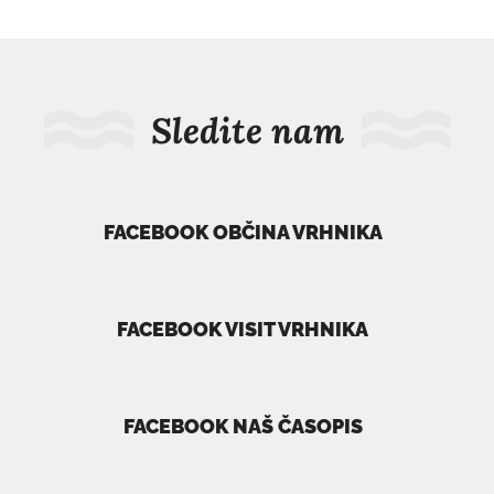
Sledite nam
FACEBOOK OBČINA VRHNIKA
povezava
se
odpre
FACEBOOK VISIT VRHNIKA
v
povezava
novem
se
oknu
odpre
FACEBOOK NAŠ ČASOPIS
v
povezava
novem
se
oknu