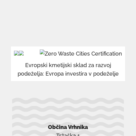
povezava
po
se
se
odpre
od
v
v
Evropski kmetijski sklad za razvoj
novem
n
podeželja: Evropa investira v podeželje
oknu
o
Občina Vrhnika
Tržaška 1