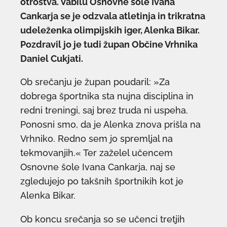
otroštva.
Vabilu Osnovne šole Ivana
Cankarja se je odzvala atletinja in trikratna
udeleženka olimpijskih iger, Alenka Bikar.
Pozdravil jo je tudi župan Občine Vrhnika
Daniel Cukjati.
Ob srečanju je župan poudaril: »Za
dobrega športnika sta nujna disciplina in
redni treningi, saj brez truda ni uspeha.
Ponosni smo, da je Alenka znova prišla na
Vrhniko. Redno sem jo spremljal na
tekmovanjih.« Ter zaželel učencem
Osnovne šole Ivana Cankarja, naj se
zgledujejo po takšnih športnikih kot je
Alenka Bikar.
Ob koncu srečanja so se učenci tretjih