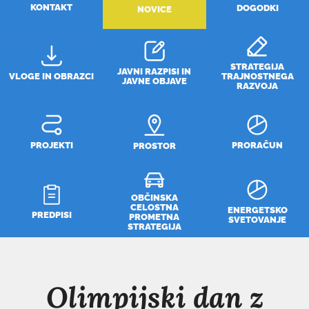
KONTAKT
DOGODKI
NOVICE
STRATEGIJA
JAVNI RAZPISI IN
VLOGE IN OBRAZCI
TRAJNOSTNEGA
JAVNE OBJAVE
RAZVOJA
PROJEKTI
PRORAČUN
PROSTOR
OBČINSKA
CELOSTNA
ENERGETSKO
PREDPISI
PROMETNA
SVETOVANJE
STRATEGIJA
Olimpijski dan z