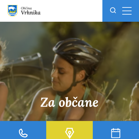
Skoči do osrednje vsebine
Za občane