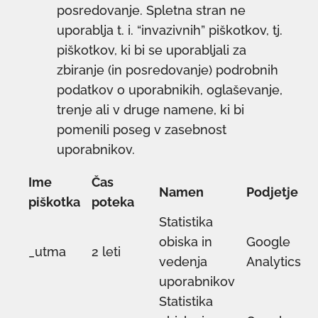
posredovanje. Spletna stran ne
uporablja t. i. “invazivnih” piškotkov, tj.
piškotkov, ki bi se uporabljali za
zbiranje (in posredovanje) podrobnih
podatkov o uporabnikih, oglaševanje,
trenje ali v druge namene, ki bi
pomenili poseg v zasebnost
uporabnikov.
Ime
Čas
Namen
Podjetje
piškotka
poteka
Statistika
obiska in
Google
_utma
2 leti
vedenja
Analytics
uporabnikov
Statistika