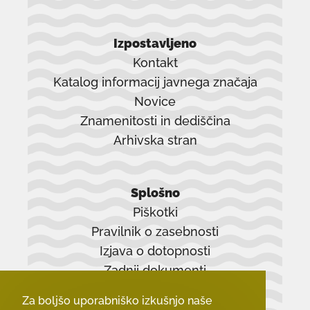
Izpostavljeno
Kontakt
Katalog informacij javnega značaja
Novice
Znamenitosti in dediščina
Arhivska stran
povezava
se
Splošno
odpre
Piškotki
v
Pravilnik o zasebnosti
novem
Izjava o dotopnosti
oknu
Zadnji dokumenti
Za boljšo uporabniško izkušnjo naše