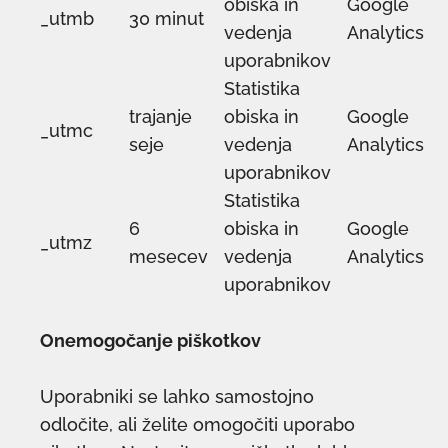
obiska in
Google
_utmb
30 minut
vedenja
Analytics
uporabnikov
Statistika
trajanje
obiska in
Google
_utmc
seje
vedenja
Analytics
uporabnikov
Statistika
6
obiska in
Google
_utmz
mesecev
vedenja
Analytics
uporabnikov
Onemogočanje piškotkov
Uporabniki se lahko samostojno
odločite, ali želite omogočiti uporabo