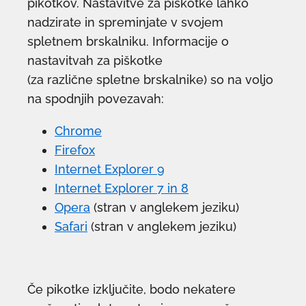
pikotkov. Nastavitve za piškotke lahko
nadzirate in spreminjate v svojem
spletnem brskalniku. Informacije o
nastavitvah za piškotke
(za različne spletne brskalnike) so na voljo
na spodnjih povezavah:
Chrome
Firefox
Internet Explorer 9
Internet Explorer 7 in 8
Opera
(stran v anglekem jeziku)
Safari
(stran v anglekem jeziku)
Če pikotke izključite, bodo nekatere