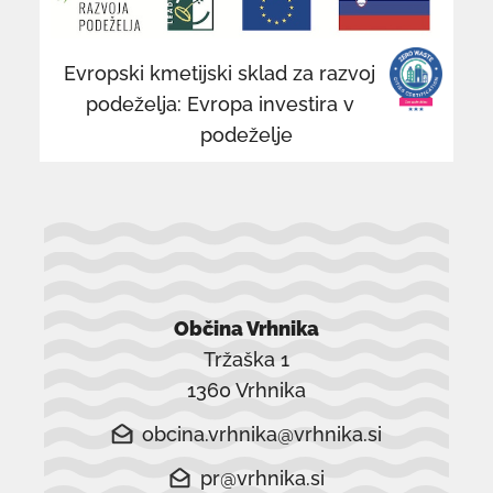
v
v
novem
n
Evropski kmetijski sklad za razvoj
oknu
o
podeželja: Evropa investira v
podeželje
Občina Vrhnika
Tržaška 1
1360 Vrhnika
obcina.vrhnika@vrhnika.si
pr@vrhnika.si