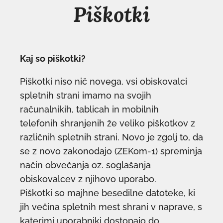
Piškotki
Kaj so piškotki?
Piškotki niso nič novega, vsi obiskovalci
spletnih strani imamo na svojih
računalnikih, tablicah in mobilnih
telefonih shranjenih že veliko piškotkov z
različnih spletnih strani. Novo je zgolj to, da
se z novo zakonodajo (ZEKom-1) spreminja
način obvečanja oz. soglašanja
obiskovalcev z njihovo uporabo.
Piškotki so majhne besedilne datoteke, ki
jih večina spletnih mest shrani v naprave, s
katerimi uporabniki dostopajo do