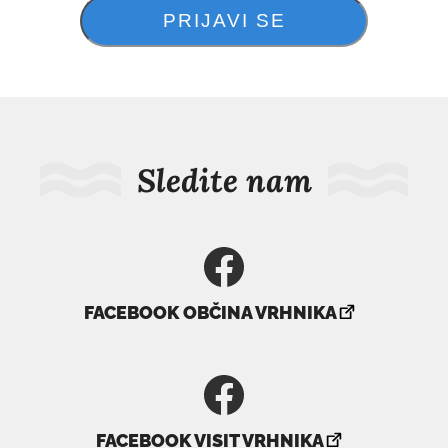
Sledite nam
povezava
FACEBOOK OBČINA VRHNIKA
se
odpre
v
novem
povezava
oknu
FACEBOOK VISIT VRHNIKA