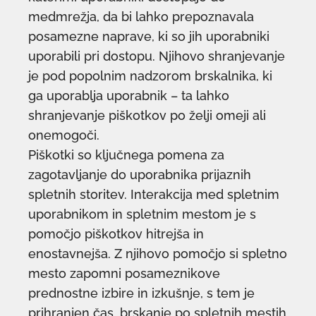
medmrežja, da bi lahko prepoznavala
posamezne naprave, ki so jih uporabniki
uporabili pri dostopu. Njihovo shranjevanje
je pod popolnim nadzorom brskalnika, ki
ga uporablja uporabnik – ta lahko
shranjevanje piškotkov po želji omeji ali
onemogoči.
Piškotki so ključnega pomena za
zagotavljanje do uporabnika prijaznih
spletnih storitev. Interakcija med spletnim
uporabnikom in spletnim mestom je s
pomočjo piškotkov hitrejša in
enostavnejša. Z njihovo pomočjo si spletno
mesto zapomni posameznikove
prednostne izbire in izkušnje, s tem je
prihranjen čas, brskanje po spletnih mestih