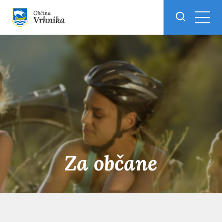
Skoči do osrednje vsebine
Za občane