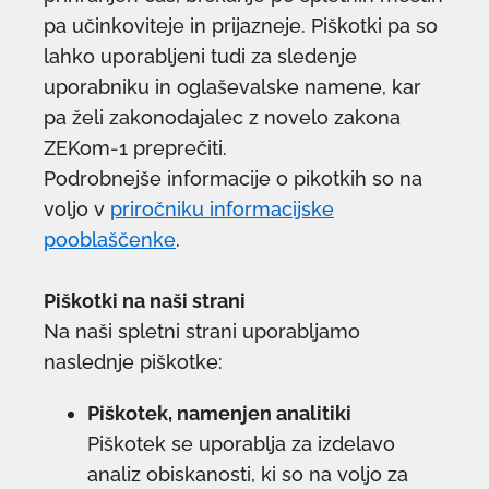
pa učinkoviteje in prijazneje. Piškotki pa so
lahko uporabljeni tudi za sledenje
uporabniku in oglaševalske namene, kar
pa želi zakonodajalec z novelo zakona
ZEKom-1 preprečiti.
Podrobnejše informacije o pikotkih so na
voljo v
priročniku informacijske
pooblaščenke
.
Piškotki na naši strani
Na naši spletni strani uporabljamo
naslednje piškotke:
Piškotek, namenjen analitiki
Piškotek se uporablja za izdelavo
analiz obiskanosti, ki so na voljo za