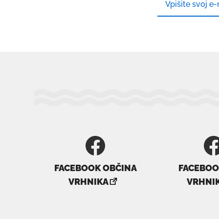
FACEBOOK OBČINA
FACEBOOK
povezava
p
VRHNIKA
VRHNI
se
s
odpre
o
v
v