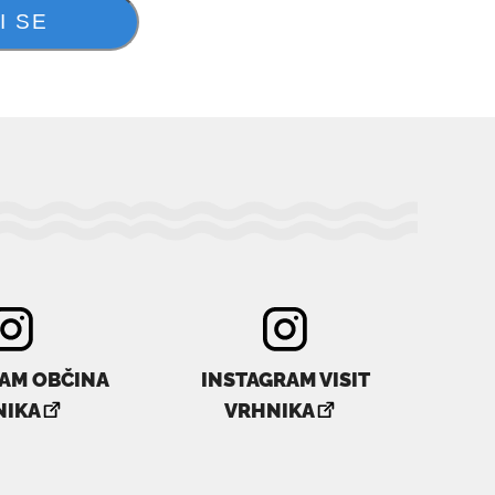
AM OBČINA
INSTAGRAM VISIT
povezava
povezava
NIKA
VRHNIKA
se
se
odpre
odpre
v
v