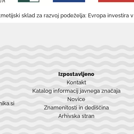
metijski sklad za razvoj podeželja: Evropa investira 
Izpostavljeno
Kontakt
Katalog informacij javnega značaja
Novice
ika.si
Znamenitosti in dediščina
Arhivska stran
povezava
se