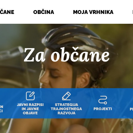
BČANE
OBČINA
MOJA VRHNIKA
Za občane
JAVNI RAZPISI
STRATEGIJA
IN
IN JAVNE
TRAJNOSTNEGA
PROJEKTI
P
CI
OBJAVE
RAZVOJA