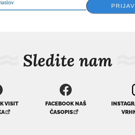
Sledite nam
 VISIT
FACEBOOK NAŠ
INSTAGR
ovezava
povezava
KA
ČASOPIS
VRH
e
se
dpre
odpre
v