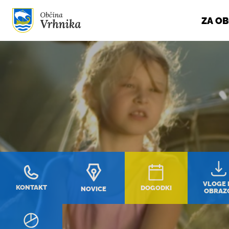
ZA O
Skoči do osrednje vsebine
VLOGE 
KONTAKT
DOGODKI
NOVICE
OBRAZ