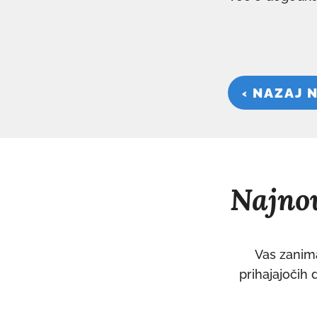
‹ NAZAJ 
Najnov
Vas zanima
prihajajočih 