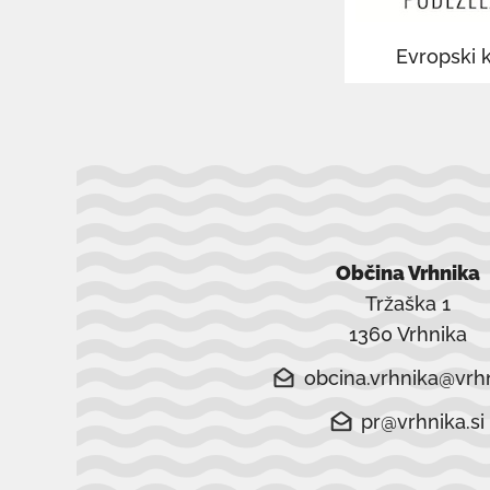
Evropski k
Občina Vrhnika
Tržaška 1
1360 Vrhnika
obcina.vrhnika@vrhn
pr@vrhnika.si