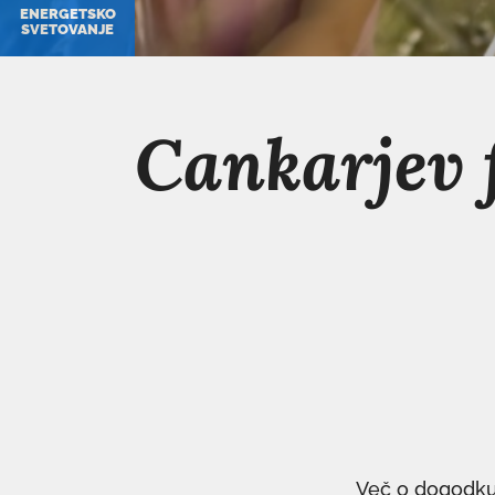
ENERGETSKO
SVETOVANJE
Cankarjev 
Več o dogodku