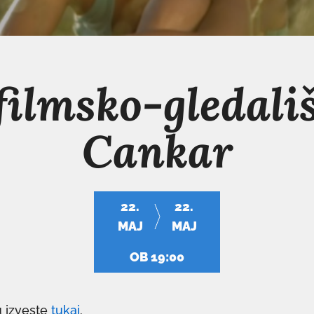
filmsko-gledali
Cankar
22.
22.
MAJ
MAJ
OB 19:00
 izveste
tukaj
.