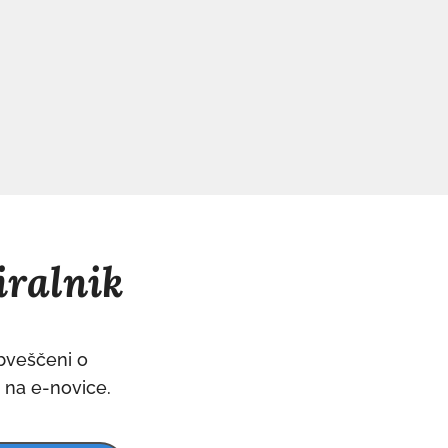
iralnik
obveščeni o
e na e-novice.