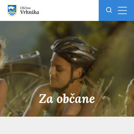
Skoči do osrednje vsebine
Za občane