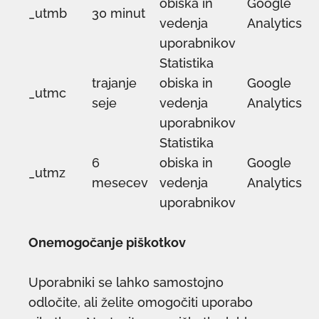
obiska in
Google
_utmb
30 minut
vedenja
Analytics
uporabnikov
Statistika
trajanje
obiska in
Google
_utmc
seje
vedenja
Analytics
uporabnikov
Statistika
6
obiska in
Google
_utmz
mesecev
vedenja
Analytics
uporabnikov
Onemogočanje piškotkov
Uporabniki se lahko samostojno
odločite, ali želite omogočiti uporabo