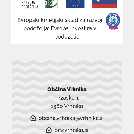
v
v
novem
n
Evropski kmetijski sklad za razvoj
oknu
o
podeželja: Evropa investira v
podeželje
Občina Vrhnika
Tržaška 1
1360 Vrhnika
obcina.vrhnika@vrhnika.si
pr@vrhnika.si