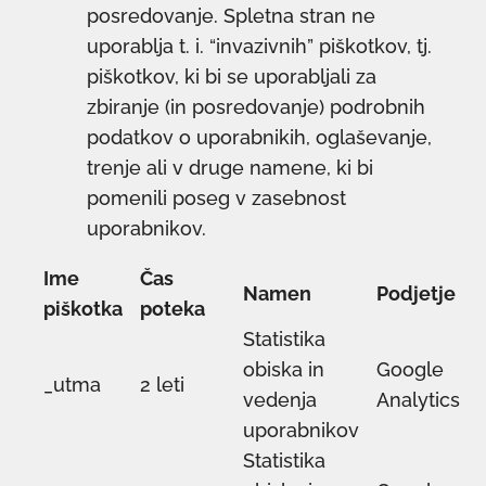
posredovanje. Spletna stran ne
uporablja t. i. “invazivnih” piškotkov, tj.
piškotkov, ki bi se uporabljali za
zbiranje (in posredovanje) podrobnih
podatkov o uporabnikih, oglaševanje,
trenje ali v druge namene, ki bi
pomenili poseg v zasebnost
uporabnikov.
Ime
Čas
Namen
Podjetje
piškotka
poteka
Statistika
obiska in
Google
_utma
2 leti
vedenja
Analytics
uporabnikov
Statistika