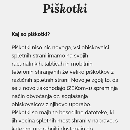
Piškotki
Kaj so piškotki?
Piškotki niso nič novega, vsi obiskovalci
spletnih strani imamo na svojih
računalnikih, tablicah in mobilnih
telefonih shranjenih že veliko piškotkov z
različnih spletnih strani. Novo je zgolj to, da
se z novo zakonodajo (ZEKom-1) spreminja
način obvečanja oz. soglašanja
obiskovalcev z njihovo uporabo.
Piškotki so majhne besedilne datoteke, ki
jih večina spletnih mest shrani v naprave, s
katerimi uporabniki dostopajo do