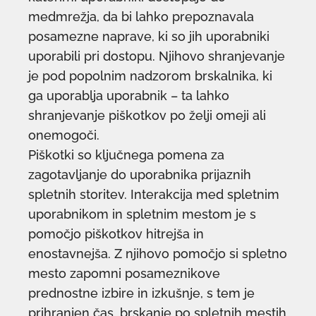
medmrežja, da bi lahko prepoznavala
posamezne naprave, ki so jih uporabniki
uporabili pri dostopu. Njihovo shranjevanje
je pod popolnim nadzorom brskalnika, ki
ga uporablja uporabnik – ta lahko
shranjevanje piškotkov po želji omeji ali
onemogoči.
Piškotki so ključnega pomena za
zagotavljanje do uporabnika prijaznih
spletnih storitev. Interakcija med spletnim
uporabnikom in spletnim mestom je s
pomočjo piškotkov hitrejša in
enostavnejša. Z njihovo pomočjo si spletno
mesto zapomni posameznikove
prednostne izbire in izkušnje, s tem je
prihranjen čas, brskanje po spletnih mestih