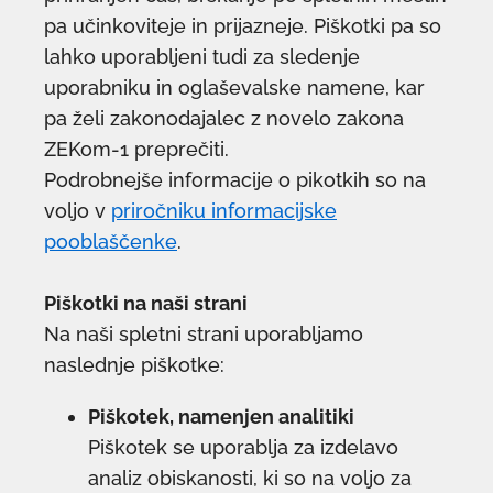
pa učinkoviteje in prijazneje. Piškotki pa so
lahko uporabljeni tudi za sledenje
uporabniku in oglaševalske namene, kar
pa želi zakonodajalec z novelo zakona
ZEKom-1 preprečiti.
Podrobnejše informacije o pikotkih so na
voljo v
priročniku informacijske
pooblaščenke
.
Piškotki na naši strani
Na naši spletni strani uporabljamo
naslednje piškotke:
Piškotek, namenjen analitiki
Piškotek se uporablja za izdelavo
analiz obiskanosti, ki so na voljo za