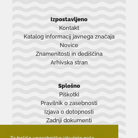
Izpostavljeno
Kontakt
Katalog informacij javnega značaja
Novice
Znamenitosti in dediščina
Arhivska stran
povezava
se
Splošno
odpre
Piškotki
v
Pravilnik o zasebnosti
novem
Izjava o dotopnosti
oknu
Zadnji dokumenti