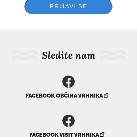
Sledite nam
povezava
FACEBOOK OBČINA VRHNIKA
se
odpre
v
novem
povezava
oknu
FACEBOOK VISIT VRHNIKA