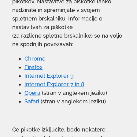
pikotkov. Nastavitve za piškotke lahko
nadzirate in spreminjate v svojem
spletnem brskalniku. Informacije o
nastavitvah za piškotke
(za različne spletne brskalnike) so na voljo
na spodnjih povezavah:
Chrome
Firefox
Internet Explorer 9
Internet Explorer 7 in 8
Opera
(stran v anglekem jeziku)
Safari
(stran v anglekem jeziku)
Če pikotke izključite, bodo nekatere