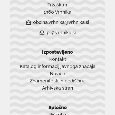
Tržaška 1
1360 Vrhnika
obcina.vrhnika@vrhnika.si
pr@vrhnika.si
Izpostavljeno
Kontakt
Katalog informacij javnega značaja
Novice
Znamenitosti in dediščina
Arhivska stran
povezava
se
Splošno
odpre
Piškotki