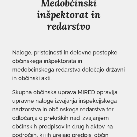
Medobčinski
inšpektorat in
redarstvo
Naloge, pristojnosti in delovne postopke
občinskega inšpektorata in
medobčinskega redarstva določajo državni
in občinski akti.
Skupna občinska uprava MIRED opravlja
upravne naloge izvajanja inšpekcijskega
nadzorstva in občinskega redarstva ter
odločanja o prekrških nad izvajanjem
občinskih predpisov in drugih aktov na
področjih, ki jih urejajo predpisi občin