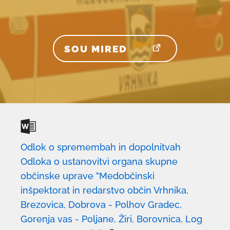
SOU MIRED
POVEZAVA
SE
ODPRE
V
NOVEM
OKNU
Odlok o spremembah in dopolnitvah
Odloka o ustanovitvi organa skupne
občinske uprave "Medobčinski
inšpektorat in redarstvo občin Vrhnika,
Brezovica, Dobrova - Polhov Gradec,
Gorenja vas - Poljane, Žiri, Borovnica, Log