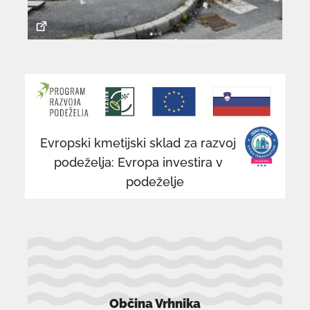
povezava
po
se
se
odpre
od
v
v
novem
n
Evropski kmetijski sklad za razvoj
oknu
o
podeželja: Evropa investira v
podeželje
Občina Vrhnika