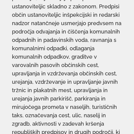
ustanoviteljic skladno z zakonom. Predpisi
občin ustanoviteljic inšpekcijski in redarski
nadzor natančneje usmerjajo predvsem na
področja odvajanja in čiščenja komunalnih
odpadnih in padavinskih voda, ravnanja s
komunalnimi odpadki, odlaganja
komunalnih odpadkov, graditve v
varovalnih pasovih občinskih cest,
upravljanja in vzdrževanja občinskih cest,
urejanja, vzdrževanje in upravljanje javnih
tržnic in plakatnih mest, upravljanja in
urejanja javnih parkirišč, parkiranja in
mirujočega prometa v naseljih, turističnih
taks, označevanja cest, ulic, naselij in
zgradb, aktivnosti v zadevah kršenja
republiških predpisov in drugih področij, ki