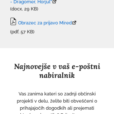
- Dragomer, Horjul"
povezava
(docx, 29 KB)
se
odpre
Obrazec za prijavo Mired
povezava
v
(pdf, 57 KB)
se
novem
odpre
oknu
v
novem
Najnovejše v vaš e-poštni
oknu
nabiralnik
Vas zanima kateri so zadnji občinski
projekti v delu, želite biti obveščeni o
prihajajočih dogodkih ali prejemati