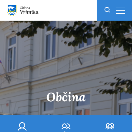
Skoči do osrednje vsebine
Občina