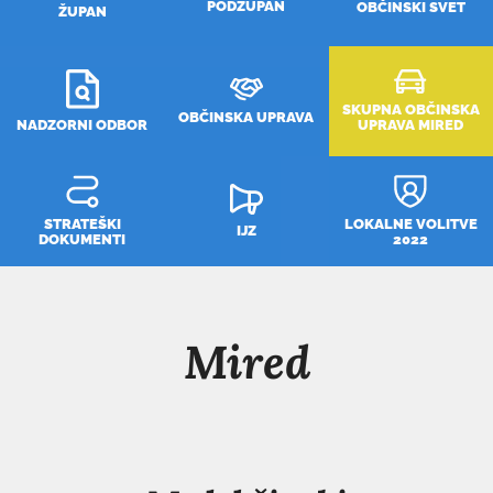
PODŽUPAN
OBČINSKI SVET
ŽUPAN
SKUPNA OBČINSKA
OBČINSKA UPRAVA
NADZORNI ODBOR
UPRAVA MIRED
STRATEŠKI
LOKALNE VOLITVE
IJZ
DOKUMENTI
2022
Mired