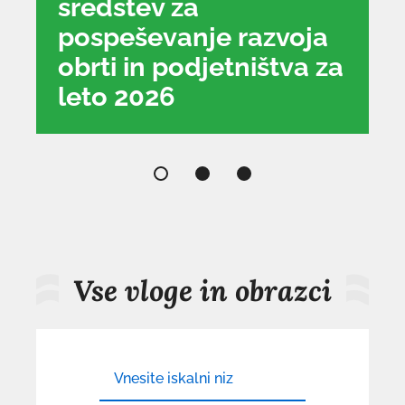
sredstev za
pospeševanje razvoja
obrti in podjetništva za
leto 2026
dokument
d
se
se
odpre
od
v
v
novem
n
oknu
o
Vse vloge in obrazci