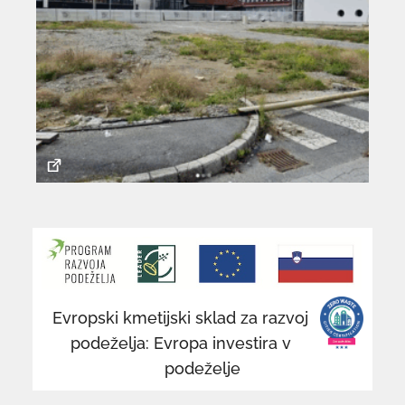
povezava
po
se
se
odpre
od
v
v
novem
n
Evropski kmetijski sklad za razvoj
oknu
o
podeželja: Evropa investira v
podeželje