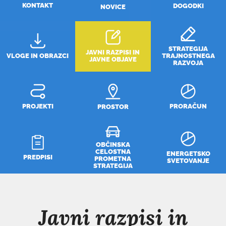
KONTAKT
DOGODKI
NOVICE
STRATEGIJA
JAVNI RAZPISI IN
VLOGE IN OBRAZCI
TRAJNOSTNEGA
JAVNE OBJAVE
RAZVOJA
PROJEKTI
PRORAČUN
PROSTOR
OBČINSKA
CELOSTNA
ENERGETSKO
PREDPISI
PROMETNA
SVETOVANJE
STRATEGIJA
Javni razpisi in