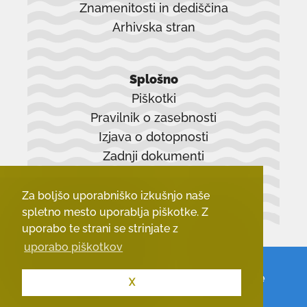
Znamenitosti in dediščina
Arhivska stran
povezava
se
Splošno
odpre
Piškotki
v
Pravilnik o zasebnosti
novem
Izjava o dotopnosti
oknu
Zadnji dokumenti
Za boljšo uporabniško izkušnjo naše
spletno mesto uporablja piškotke. Z
uporabo te strani se strinjate z
uporabo piškotkov
© 2026 - Občina Vrhnika.
Vse pravice
X
pridržane.