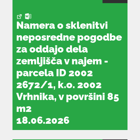
novem
oknu
Namera o sklenitvi
neposredne pogodbe
za oddajo dela
zemljišča v najem -
parcela ID 2002
2672/1, k.o. 2002
Vrhnika, v površini 85
m2
18.06.2026
dokument
se