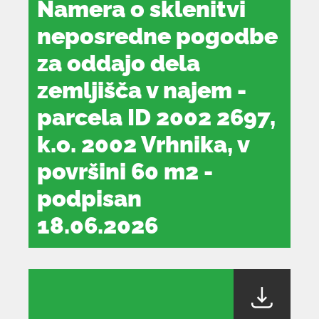
Namera o sklenitvi
neposredne pogodbe
za oddajo dela
zemljišča v najem -
parcela ID 2002 2697,
k.o. 2002 Vrhnika, v
površini 60 m2 -
podpisan
18.06.2026
dokument
se
odpre
v