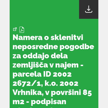
odpre
v
novem
oknu
Namera o sklenitvi
neposredne pogodbe
za oddajo dela
zemljišča v najem -
parcela ID 2002
2672/1, k.o. 2002
Vrhnika, v površini 85
m2 - podpisan