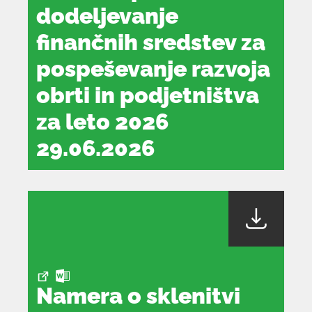
dodeljevanje
finančnih sredstev za
pospeševanje razvoja
obrti in podjetništva
za leto 2026
29.06.2026
dokument
se
odpre
v
novem
oknu
Namera o sklenitvi