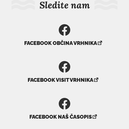
Sledite nam
povezava
FACEBOOK OBČINA VRHNIKA
se
odpre
v
novem
povezava
oknu
FACEBOOK VISIT VRHNIKA
se
odpre
v
novem
povezava
oknu
FACEBOOK NAŠ ČASOPIS
se