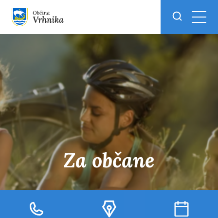
Skoči do osrednje vsebine
Za občane