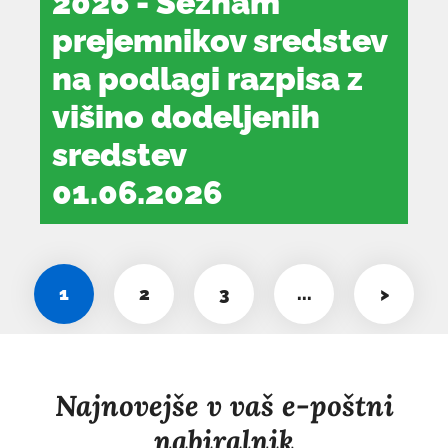
2026 - Seznam
prejemnikov sredstev
na podlagi razpisa z
višino dodeljenih
sredstev
01.06.2026
dokument
se
odpre
1
2
3
...
>
v
novem
oknu
Najnovejše v vaš e-poštni
nabiralnik