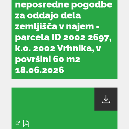
neposredne pogodbe
za oddajo dela
zemljišča v najem -
parcela ID 2002 2697,
k.o. 2002 Vrhnika, v
površini 60 m2
18.06.2026
dokument
se
odpre
v
novem
oknu