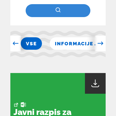
RE
VSE
INFORMACIJE JAVNEG
Javni razpis za