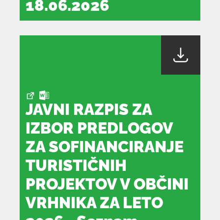
18.06.2026
dokument
se
odpre
v
novem
oknu
JAVNI RAZPIS ZA
IZBOR PREDLOGOV
ZA SOFINANCIRANJE
TURISTIČNIH
PROJEKTOV V OBČINI
VRHNIKA ZA LETO