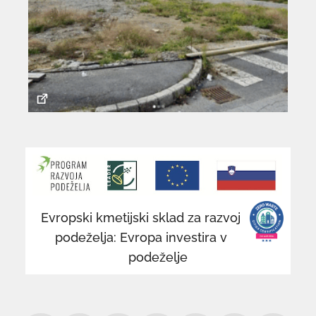
povezava
po
se
se
odpre
od
v
v
novem
n
Evropski kmetijski sklad za razvoj
oknu
o
podeželja: Evropa investira v
podeželje