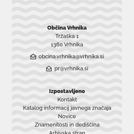
Občina Vrhnika
Tržaška 1
1360 Vrhnika
obcina.vrhnika@vrhnika.si
pr@vrhnika.si
Izpostavljeno
Kontakt
Katalog informacij javnega značaja
Novice
Znamenitosti in dediščina
Arhivska stran