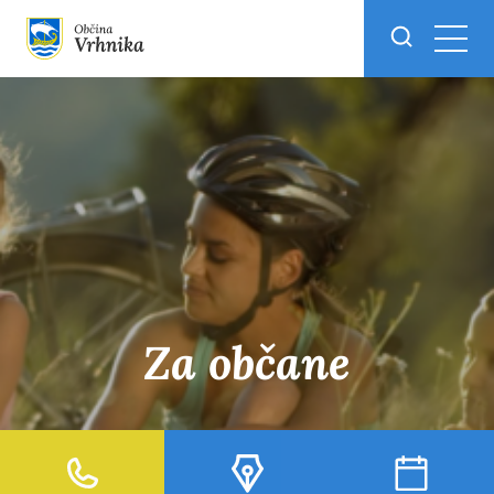
Skoči do osrednje vsebine
Za občane