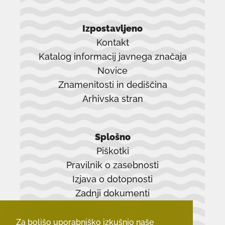
Izpostavljeno
Kontakt
Katalog informacij javnega značaja
Novice
Znamenitosti in dediščina
Arhivska stran
povezava
se
Splošno
odpre
Piškotki
v
Pravilnik o zasebnosti
novem
Izjava o dotopnosti
oknu
Zadnji dokumenti
Za boljšo uporabniško izkušnjo naše