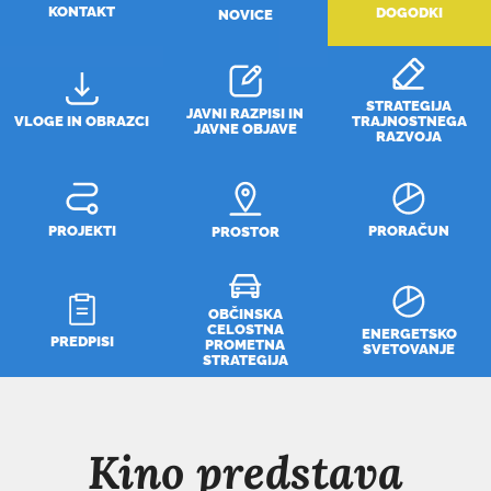
KONTAKT
DOGODKI
NOVICE
STRATEGIJA
JAVNI RAZPISI IN
VLOGE IN OBRAZCI
TRAJNOSTNEGA
JAVNE OBJAVE
RAZVOJA
PROJEKTI
PRORAČUN
PROSTOR
OBČINSKA
CELOSTNA
ENERGETSKO
PREDPISI
PROMETNA
SVETOVANJE
STRATEGIJA
Kino predstava