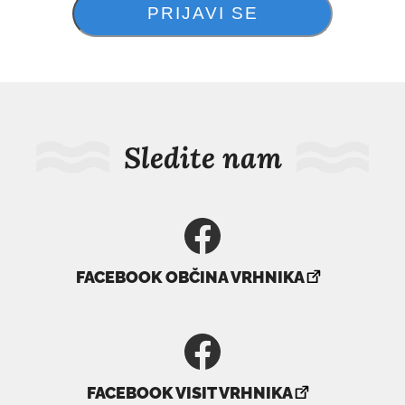
Sledite nam
povezava
FACEBOOK OBČINA VRHNIKA
se
odpre
v
novem
povezava
oknu
FACEBOOK VISIT VRHNIKA