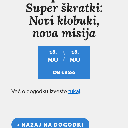
Super škratki:
Novi klobuki,
nova misija
18.
18.
MAJ
MAJ
OB 18:00
Več o dogodku izveste
tukaj
.
‹ NAZAJ NA DOGODKI