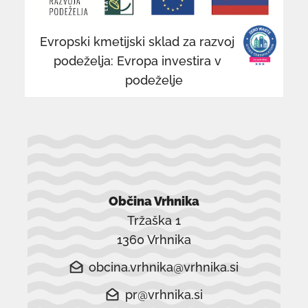
v
v
novem
n
Evropski kmetijski sklad za razvoj
oknu
o
podeželja: Evropa investira v
podeželje
Občina Vrhnika
Tržaška 1
1360 Vrhnika
obcina.vrhnika@vrhnika.si
pr@vrhnika.si