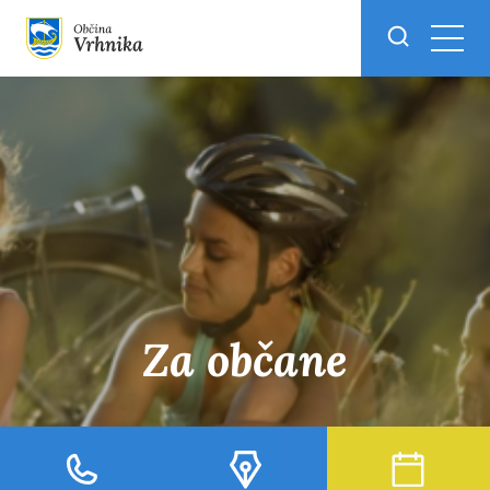
Skoči do osrednje vsebine
Za občane