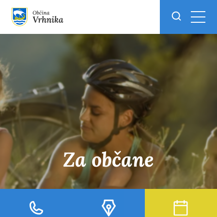
Skoči do osrednje vsebine
Za občane