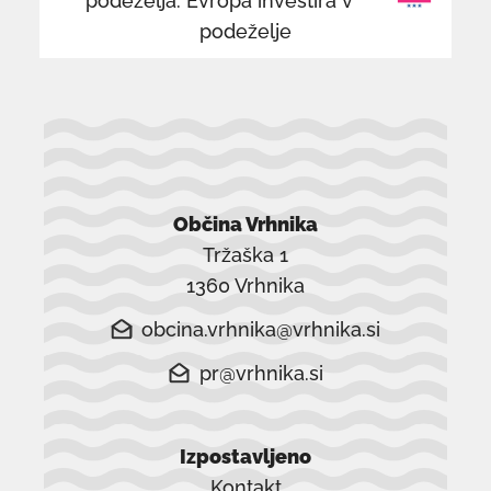
podeželja: Evropa investira v
podeželje
Občina Vrhnika
Tržaška 1
1360 Vrhnika
obcina.vrhnika@vrhnika.si
pr@vrhnika.si
Izpostavljeno
Kontakt