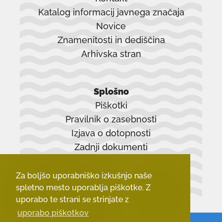
Katalog informacij javnega značaja
Novice
Znamenitosti in dediščina
Arhivska stran
povezava
se
Splošno
odpre
Piškotki
v
Pravilnik o zasebnosti
novem
Izjava o dotopnosti
oknu
Zadnji dokumenti
Za boljšo uporabniško izkušnjo naše
spletno mesto uporablja piškotke. Z
uporabo te strani se strinjate z
uporabo piškotkov