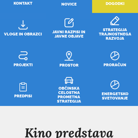
KONTAKT
DOGODKI
NOVICE
STRATEGIJA
JAVNI RAZPISI IN
VLOGE IN OBRAZCI
TRAJNOSTNEGA
JAVNE OBJAVE
RAZVOJA
PROJEKTI
PRORAČUN
PROSTOR
OBČINSKA
CELOSTNA
ENERGETSKO
PREDPISI
PROMETNA
SVETOVANJE
STRATEGIJA
Kino predstava