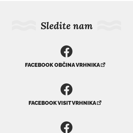
Sledite nam
povezava
FACEBOOK OBČINA VRHNIKA
se
odpre
v
novem
povezava
oknu
FACEBOOK VISIT VRHNIKA
se
odpre
v
novem