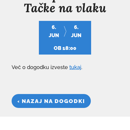
Tačke na vlaku
6.
6.
JUN
JUN
OB 18:00
Več o dogodku izveste
tukaj
.
‹ NAZAJ NA DOGODKI