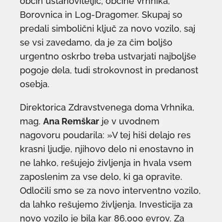
občin ustanoviteljic; občine Vrhnika,
Borovnica in Log-Dragomer. Skupaj so
predali simbolični ključ za novo vozilo, saj
se vsi zavedamo, da je za čim boljšo
urgentno oskrbo treba ustvarjati najboljše
pogoje dela, tudi strokovnost in predanost
osebja.
Direktorica Zdravstvenega doma Vrhnika,
mag.
Ana Remškar
je v uvodnem
nagovoru poudarila: »V tej hiši delajo res
krasni ljudje, njihovo delo ni enostavno in
ne lahko, rešujejo življenja in hvala vsem
zaposlenim za vse delo, ki ga opravite.
Odločili smo se za novo interventno vozilo,
da lahko rešujemo življenja. Investicija za
novo vozilo je bila kar 86.000 evrov. Za