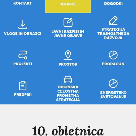
KONTAKT
DOGODKI
NOVICE
STRATEGIJA
JAVNI RAZPISI IN
VLOGE IN OBRAZCI
TRAJNOSTNEGA
JAVNE OBJAVE
RAZVOJA
PROJEKTI
PRORAČUN
PROSTOR
OBČINSKA
CELOSTNA
ENERGETSKO
PREDPISI
PROMETNA
SVETOVANJE
STRATEGIJA
10. obletnica