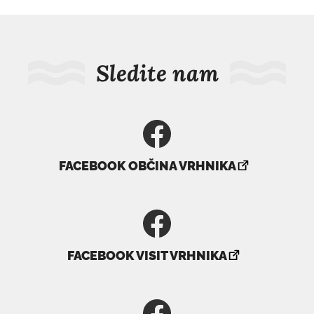
Sledite nam
povezava
FACEBOOK OBČINA VRHNIKA
se
odpre
v
novem
povezava
oknu
FACEBOOK VISIT VRHNIKA
se
odpre
v