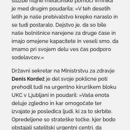
službe nujne medicinske pomoči Vrhnika
je med drugim poudarila: »V teh desetih
letih je naše prebivalstvo krepko naraslo in
se tudi postaralo. Dejstvo je, da so bile
naše bolnišnice narejene za druge čase in
imajo omejene kapacitete in veseli smo, da
imamo pri svojem delu ves čas podporo
sodelavcev.«
Državni sekretar na Ministrstvu za zdravje
Denis Kordež
je del svoje poklicne poti
prehodil tudi na urgentno kirurškem bloku
UKC v Ljubljani in poudaril: »Vaša enota
deluje zgledno in kar omogočate ter
izvajate je posledica ljudi, ki za to skrbite.
Opredeljene so strateške točke, kjer bodo
obstajali satelitski urgentni centri, da