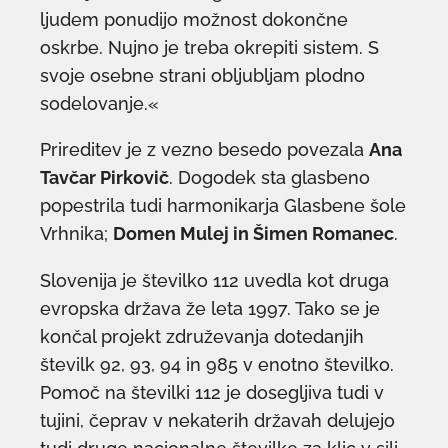
ljudem ponudijo možnost dokončne
oskrbe. Nujno je treba okrepiti sistem. S
svoje osebne strani obljubljam plodno
sodelovanje.«
Prireditev je z vezno besedo povezala
Ana
Tavčar Pirkovič
. Dogodek sta glasbeno
popestrila tudi harmonikarja Glasbene šole
Vrhnika;
Domen Mulej in Šimen Romanec
.
Slovenija je številko 112 uvedla kot druga
evropska država že leta 1997. Tako se je
končal projekt združevanja dotedanjih
številk 92, 93, 94 in 985 v enotno številko.
Pomoč na številki 112 je dosegljiva tudi v
tujini, čeprav v nekaterih državah delujejo