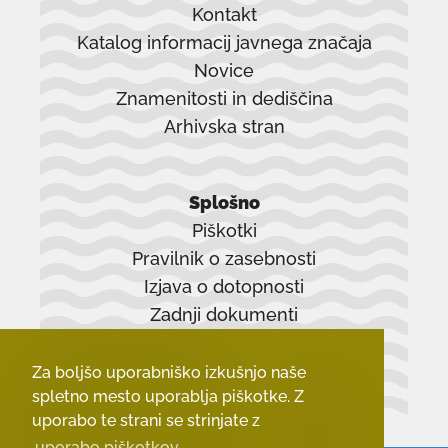
Kontakt
Katalog informacij javnega značaja
Novice
Znamenitosti in dediščina
Arhivska stran
povezava
se
Splošno
odpre
Piškotki
v
Pravilnik o zasebnosti
novem
Izjava o dotopnosti
oknu
Zadnji dokumenti
Za boljšo uporabniško izkušnjo naše
spletno mesto uporablja piškotke. Z
uporabo te strani se strinjate z
uporabo piškotkov