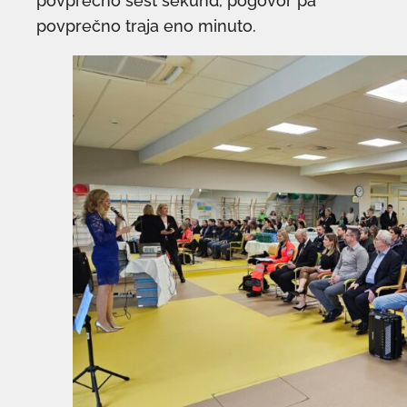
povprečno šest sekund, pogovor pa
povprečno traja eno minuto.