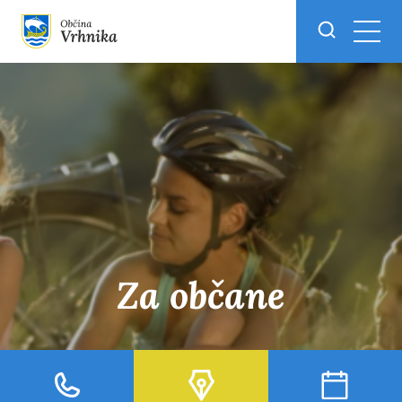
Skoči do osrednje vsebine
Za občane