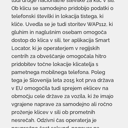
tudi druge nacionalne številke za klic v sili.
Ob klicu se samodejno pridobijo podatki o
telefonski številki in lokacija tistega, ki
kliče. Uvedla se je tudi storitev WAP112, ki
gluhim in naglušnim osebam omogoča
dostop do klica v sili, ter aplikacija Smart
Locator, ki je operaterjem v regijskih
centrih za obveščanje omogočala hitro
pridobitev točne lokacije klicatelja s
pametnega mobilnega telefona. Poleg
tega je Slovenija leta 2015 kot prva država
v EU omogočila tudi sprejem eklicev na
območju cele države za vozila, ki že imajo
vgrajene naprave za samodejno ali ročno
proženje klicev v sili ob prometnih
nesrečah. Odzivni čas operaterja je