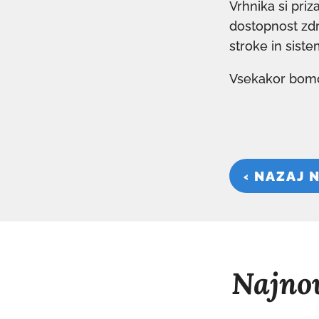
Vrhnika si pri
dostopnost zdr
stroke in sis
Vsekakor bomo
‹ NAZAJ 
Najnov