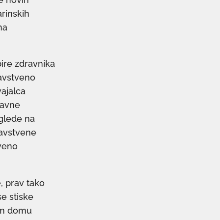
rinskih
ma
ire zdravnika
ravstveno
vajalca
javne
 glede na
ravstvene
tveno
, prav tako
se stiske
nem domu