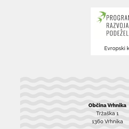
odpre
odpre
v
v
novem
novem
oknu
oknu
Evropski k
Občina Vrhnika
Tržaška 1
1360 Vrhnika