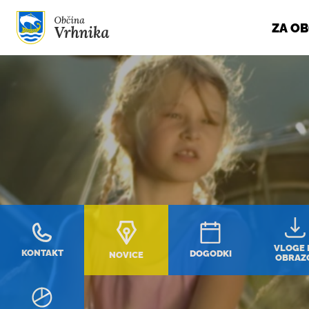
ZA O
Skoči do osrednje vsebine
VLOGE 
KONTAKT
DOGODKI
NOVICE
OBRAZ