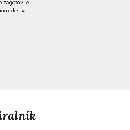
o zagotovile
poro države,
iralnik