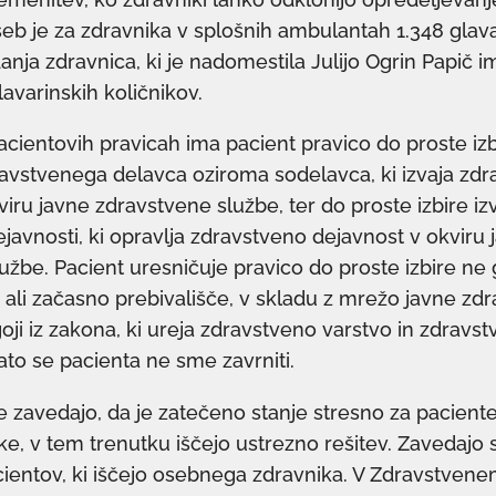
eb je za zdravnika v splošnih ambulantah 1.348 glava
anja zdravnica, ki je nadomestila Julijo Ogrin Papič i
lavarinskih količnikov.
cientovih pravicah ima pacient pravico do proste izb
avstvenega delavca oziroma sodelavca, ki izvaja zd
iru javne zdravstvene službe, ter do proste izbire iz
javnosti, ki opravlja zdravstveno dejavnost v okviru 
užbe. Pacient uresničuje pravico do proste izbire ne
 ali začasno prebivališče, v skladu z mrežo javne zd
oji iz zakona, ki ureja zdravstveno varstvo in zdravs
ato se pacienta ne sme zavrniti.
e zavedajo, da je zatečeno stanje stresno za paciente
ke, v tem trenutku iščejo ustrezno rešitev. Zavedajo 
cientov, ki iščejo osebnega zdravnika. V Zdravstve