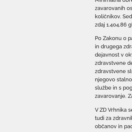
zavarovanih os
količnikov. Sed
zdaj 1.404,86 g
Po Zakonu o pa
in drugega zdr
dejavnost v okv
zdravstvene de
zdravstvene sl
njegovo stalno
službe in s pog
zavarovanje. Z
V ZD Vrhnika s
tudi za zdravni
občanov in pa