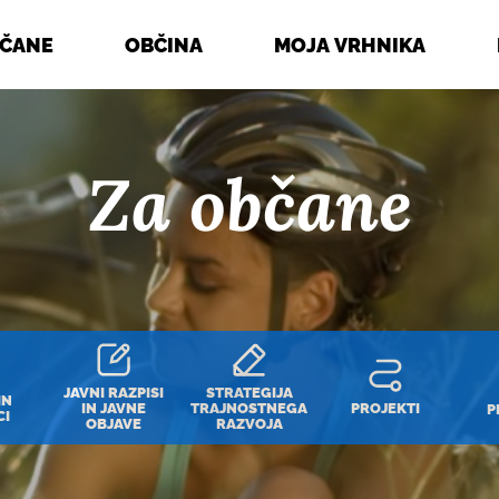
BČANE
OBČINA
MOJA VRHNIKA
Za občane
JAVNI RAZPISI
STRATEGIJA
IN
IN JAVNE
TRAJNOSTNEGA
PROJEKTI
P
CI
OBJAVE
RAZVOJA