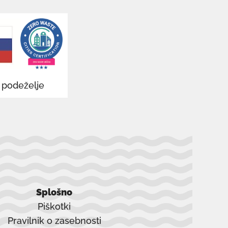
odpre
v
novem
oknu
v podeželje
Splošno
Piškotki
Pravilnik o zasebnosti