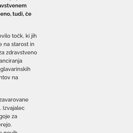
dravstvenem
eno, tudi, če
lo točk, ki jih
 na starost in
za zdravstveno
nanciranja
glavarinskih
entov na
 zavarovane
 Izvajalec
goje za
rejo.
e novih