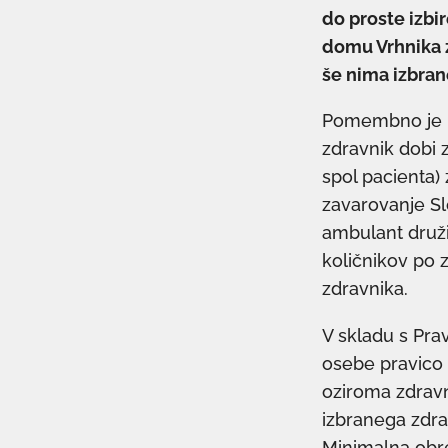
do proste izbi
domu Vrhnika z
še nima izbra
Pomembno je poj
zdravnik dobi 
spol pacienta)
zavarovanje Slo
ambulant druž
količnikov po 
zdravnika.
V skladu s Pra
osebe pravico 
oziroma zdravn
izbranega zdrav
Minimalna obre