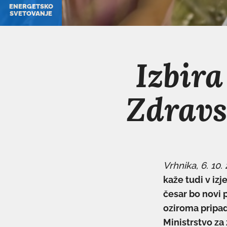
ENERGETSKO
SVETOVANJE
Izbira
Zdrav
Vrhnika, 6. 10.
kaže tudi v iz
česar bo novi 
oziroma pripad
Ministrstvo za