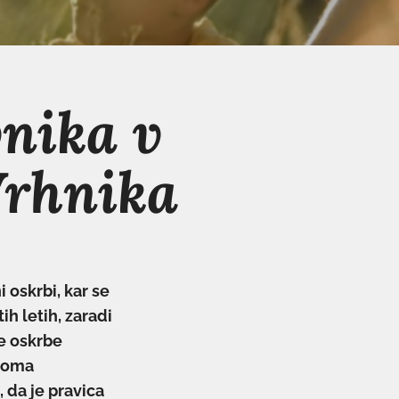
vnika v
rhnika
 oskrbi, kar se
h letih, zaradi
e oskrbe
iroma
 da je pravica