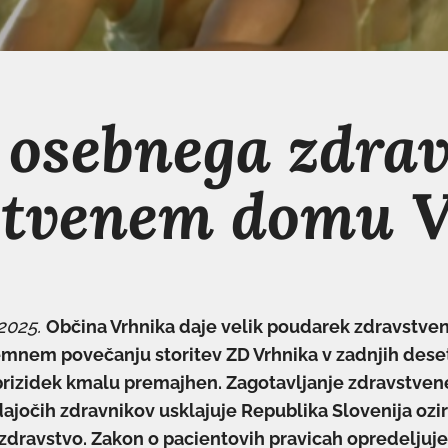
 osebnega zdra
stvenem domu V
 2025.
Občina Vrhnika daje velik poudarek zdravstveni
jemnem povečanju storitev ZD Vrhnika v zadnjih deseti
prizidek kmalu premajhen. Zagotavljanje zdravstven
ajočih zdravnikov usklajuje Republika Slovenija oz
 zdravstvo. Zakon o pacientovih pravicah opredeljuje,