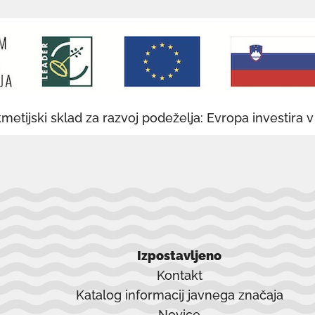
odpre
v
novem
oknu
metijski sklad za razvoj podeželja: Evropa investira 
Izpostavljeno
Kontakt
Katalog informacij javnega značaja
Novice