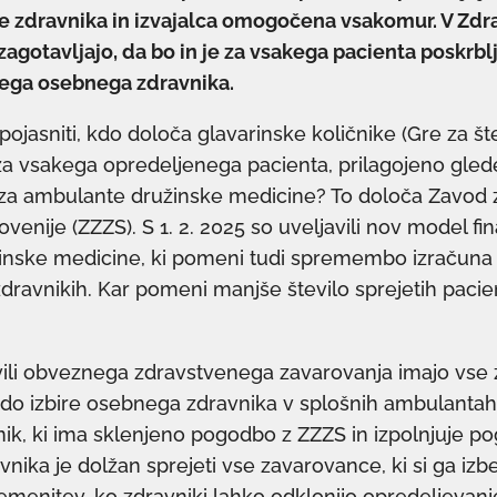
re zdravnika in izvajalca omogočena vsakomur. V Z
agotavljajo, da bo in je za vsakega pacienta poskrblj
nega osebnega zdravnika.
asniti, kdo določa glavarinske količnike (Gre za števi
za vsakega opredeljenega pacienta, prilagojeno glede
 za ambulante družinske medicine? To določa Zavod 
venije (ZZZS). S 1. 2. 2025 so uveljavili nov model fi
inske medicine, ki pomeni tudi spremembo izračuna 
zdravnikih. Kar pomeni manjše število sprejetih paci
vili obveznega zdravstvenega zavarovanja imajo vse
do izbire osebnega zdravnika v splošnih ambulantah.
ik, ki ima sklenjeno pogodbo z ZZZS in izpolnjuje po
nika je dolžan sprejeti vse zavarovance, ki si ga izbe
menitev, ko zdravniki lahko odklonijo opredeljevanj