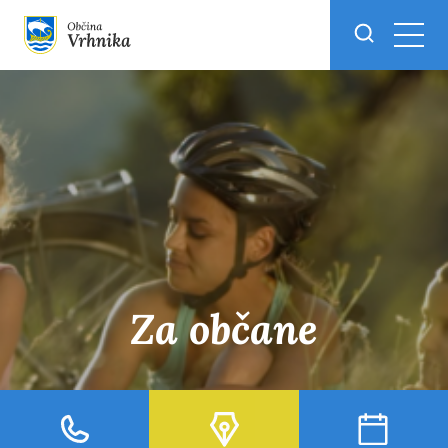
Skoči do osrednje vsebine
Za občane