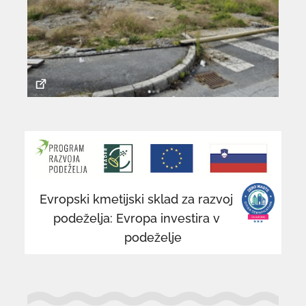
povezava
po
se
se
odpre
od
v
v
novem
n
Evropski kmetijski sklad za razvoj
oknu
o
podeželja: Evropa investira v
podeželje