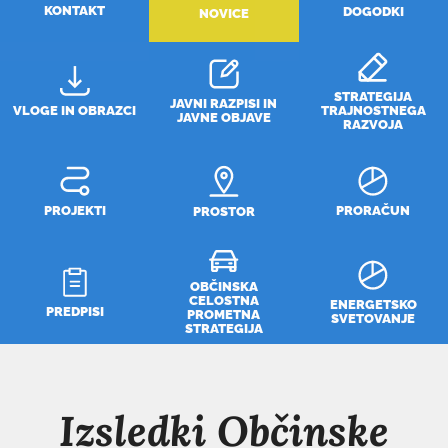
KONTAKT
DOGODKI
NOVICE
STRATEGIJA
JAVNI RAZPISI IN
VLOGE IN OBRAZCI
TRAJNOSTNEGA
JAVNE OBJAVE
RAZVOJA
PROJEKTI
PRORAČUN
PROSTOR
OBČINSKA
CELOSTNA
ENERGETSKO
PREDPISI
PROMETNA
SVETOVANJE
STRATEGIJA
Izsledki Občinske