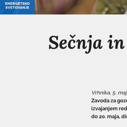
ENERGETSKO
SVETOVANJE
Sečnja in
Vrhnika, 5. maj
Zavoda za gozd
izvajanjem red
do 20. maja, d