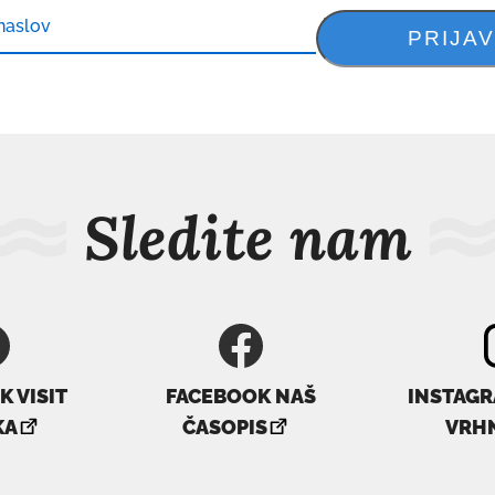
Sledite nam
 VISIT
FACEBOOK NAŠ
INSTAGR
ovezava
povezava
KA
ČASOPIS
VRH
e
se
dpre
odpre
v