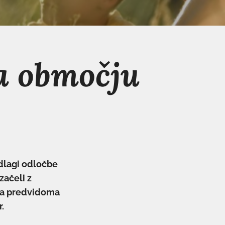
na območju
dlagi odločbe
začeli z
ala predvidoma
.