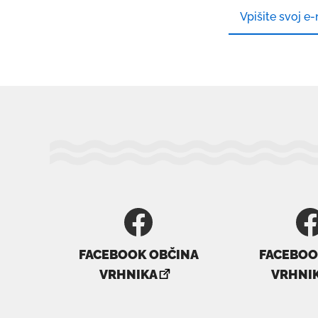
FACEBOOK OBČINA
FACEBOOK
povezava
p
VRHNIKA
VRHNI
se
s
odpre
o
v
v