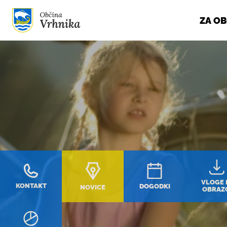
ZA O
Skoči do osrednje vsebine
VLOGE 
KONTAKT
DOGODKI
NOVICE
OBRAZ