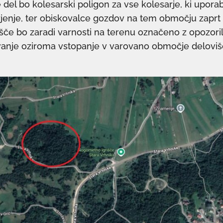
del bo kolesarski poligon za vse kolesarje, ki uporab
jenje, ter obiskovalce gozdov na tem območju zaprt
šče bo zaradi varnosti na terenu označeno z opozoril
vanje oziroma vstopanje v varovano območje deloviš