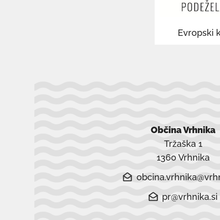
oknu
oknu
Evropski k
Občina Vrhnika
Tržaška 1
1360 Vrhnika
obcina.vrhnika@vrhn
pr@vrhnika.si