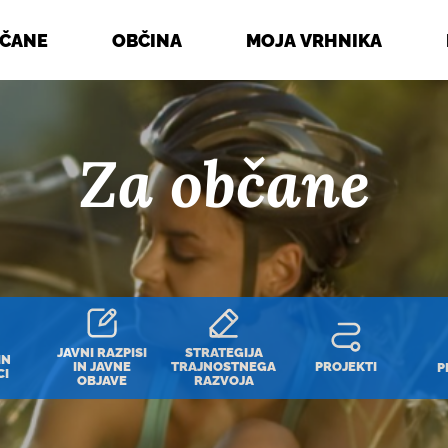
BČANE
OBČINA
MOJA VRHNIKA
Za občane
JAVNI RAZPISI
STRATEGIJA
IN
IN JAVNE
TRAJNOSTNEGA
PROJEKTI
P
CI
OBJAVE
RAZVOJA