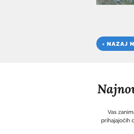
‹ NAZAJ 
Najnov
Vas zanima
prihajajočih 