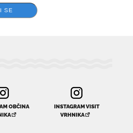
AM OBČINA
INSTAGRAM VISIT
povezava
povezava
NIKA
VRHNIKA
se
se
odpre
odpre
v
v