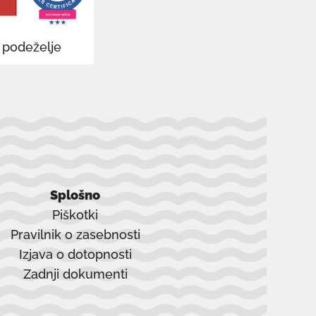
oknu
v podeželje
Splošno
Piškotki
Pravilnik o zasebnosti
Izjava o dotopnosti
Zadnji dokumenti