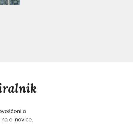
iralnik
obveščeni o
e na e-novice.