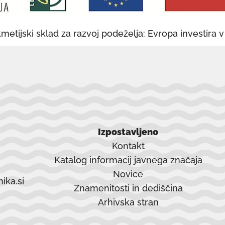
oknu
metijski sklad za razvoj podeželja: Evropa investira 
Izpostavljeno
Kontakt
Katalog informacij javnega značaja
Novice
ika.si
Znamenitosti in dediščina
Arhivska stran
povezava